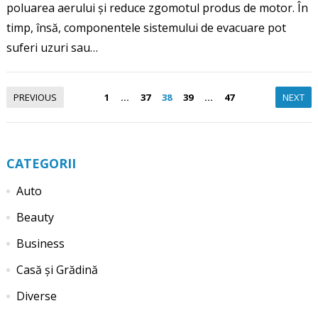
poluarea aerului și reduce zgomotul produs de motor. În
timp, însă, componentele sistemului de evacuare pot
suferi uzuri sau…
Paginație
PREVIOUS
1
…
37
38
39
…
47
NEXT
articole
CATEGORII
Auto
Beauty
Business
Casă și Grădină
Diverse