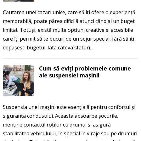
Căutarea unei cazări unice, care să îți ofere o experiență
memorabilă, poate părea dificilă atunci când ai un buget
limitat. Totuși, există multe opțiuni creative și accesibile
care îți permit să te bucuri de un sejur special, fără să îți
depășești bugetul. Iată câteva sfaturi…
Cum să eviți problemele comune
ale suspensiei mașinii
Suspensia unei mașini este esențială pentru confortul și
siguranța condusului. Aceasta absoarbe șocurile,
menține contactul roților cu drumul și asigură
stabilitatea vehiculului, în special în viraje sau pe drumuri