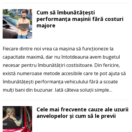
Cum să îmbunătățești
performanța mașinii fără costuri
majore
Fiecare dintre noi vrea ca mașina să funcționeze la
capacitate maximă, dar nu întotdeauna avem bugetul
necesar pentru îmbunătățiri costisitoare. Din fericire,
există numeroase metode accesibile care te pot ajuta să
îmbunătățești performanța vehiculului fără a scoate
mulți bani din buzunar. Iată câteva soluții simple…
Cele mai frecvente cauze ale uzurii
anvelopelor și cum să le previi