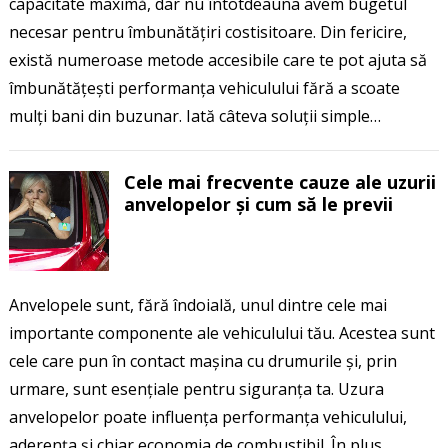
capacitate maximă, dar nu întotdeauna avem bugetul
necesar pentru îmbunătățiri costisitoare. Din fericire,
există numeroase metode accesibile care te pot ajuta să
îmbunătățești performanța vehiculului fără a scoate
mulți bani din buzunar. Iată câteva soluții simple…
Cele mai frecvente cauze ale uzurii
anvelopelor și cum să le previi
Anvelopele sunt, fără îndoială, unul dintre cele mai
importante componente ale vehiculului tău. Acestea sunt
cele care pun în contact mașina cu drumurile și, prin
urmare, sunt esențiale pentru siguranța ta. Uzura
anvelopelor poate influența performanța vehiculului,
aderența și chiar economia de combustibil. În plus,…