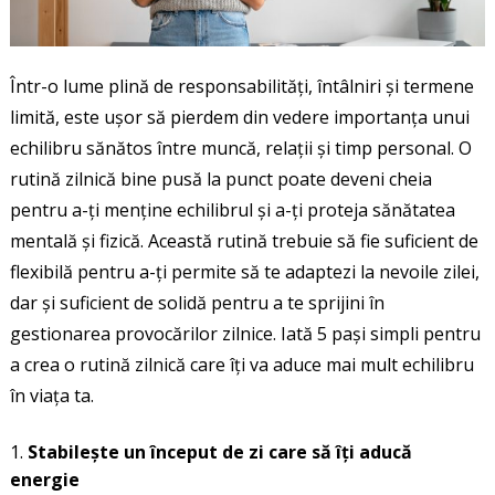
Într-o lume plină de responsabilități, întâlniri și termene
limită, este ușor să pierdem din vedere importanța unui
echilibru sănătos între muncă, relații și timp personal. O
rutină zilnică bine pusă la punct poate deveni cheia
pentru a-ți menține echilibrul și a-ți proteja sănătatea
mentală și fizică. Această rutină trebuie să fie suficient de
flexibilă pentru a-ți permite să te adaptezi la nevoile zilei,
dar și suficient de solidă pentru a te sprijini în
gestionarea provocărilor zilnice. Iată 5 pași simpli pentru
a crea o rutină zilnică care îți va aduce mai mult echilibru
în viața ta.
Stabilește un început de zi care să îți aducă
energie