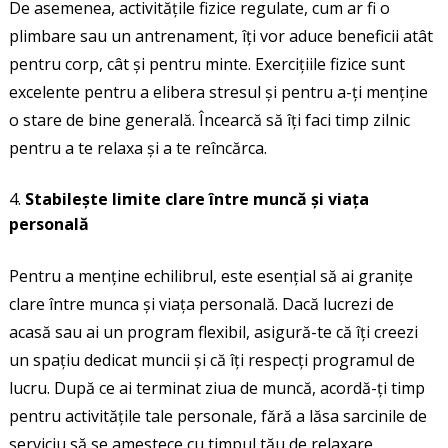
De asemenea, activitățile fizice regulate, cum ar fi o
plimbare sau un antrenament, îți vor aduce beneficii atât
pentru corp, cât și pentru minte. Exercițiile fizice sunt
excelente pentru a elibera stresul și pentru a-ți menține
o stare de bine generală. Încearcă să îți faci timp zilnic
pentru a te relaxa și a te reîncărca.
Stabilește limite clare între muncă și viața
personală
Pentru a menține echilibrul, este esențial să ai granițe
clare între munca și viața personală. Dacă lucrezi de
acasă sau ai un program flexibil, asigură-te că îți creezi
un spațiu dedicat muncii și că îți respecți programul de
lucru. După ce ai terminat ziua de muncă, acordă-ți timp
pentru activitățile tale personale, fără a lăsa sarcinile de
serviciu să se amestece cu timpul tău de relaxare.