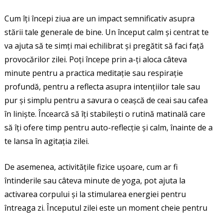
Cum îți începi ziua are un impact semnificativ asupra
stării tale generale de bine. Un început calm și centrat te
va ajuta să te simți mai echilibrat și pregătit să faci față
provocărilor zilei. Poți începe prin a-ți aloca câteva
minute pentru a practica meditație sau respirație
profundă, pentru a reflecta asupra intențiilor tale sau
pur și simplu pentru a savura o ceașcă de ceai sau cafea
în liniște. Încearcă să îți stabilești o rutină matinală care
să îți ofere timp pentru auto-reflecție și calm, înainte de a
te lansa în agitația zilei.
De asemenea, activitățile fizice ușoare, cum ar fi
întinderile sau câteva minute de yoga, pot ajuta la
activarea corpului și la stimularea energiei pentru
întreaga zi. Începutul zilei este un moment cheie pentru