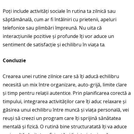
Poți include activități sociale în rutina ta zilnică sau
săptămânală, cum ar fi întâlniri cu prietenii, apeluri
telefonice sau plimbări împreună. Nu uita că
interacțiunile pozitive și profunde îți vor aduce un
sentiment de satisfacție și echilibru în viața ta.
Concluzie
Crearea unei rutine zilnice care să îți aducă echilibru
necesită un mix între organizare, auto-grijă, limite clare
și timp pentru relații autentice. Prin planificarea corectă a
timpului, integrarea activităților care îți aduc relaxare și
găsirea unui echilibru între muncă și viața personală, vei
reuși să creezi un program care îți sprijină sănătatea
mentală și fizică. O rutină bine structuratată îți va aduce