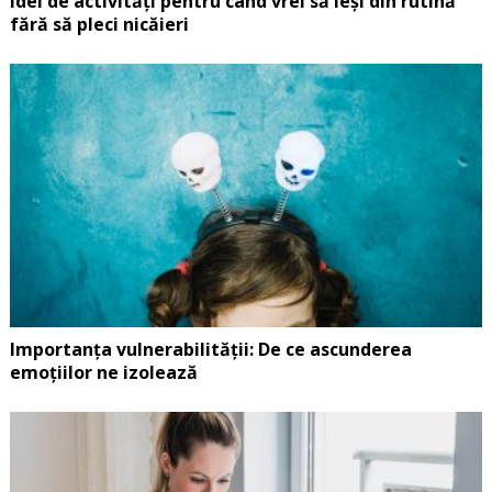
Idei de activități pentru când vrei să ieși din rutină
fără să pleci nicăieri
Importanța vulnerabilității: De ce ascunderea
emoțiilor ne izolează