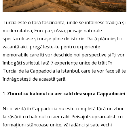
Turcia este o țară fascinantă, unde se întâlnesc tradiția și
modernitatea, Europa și Asia, peisaje naturale
spectaculoase și orașe pline de istorie. Dacă plănuiești o
vacanță aici, pregătește-te pentru experiențe
memorabile care îți vor deschide noi perspective și îți vor
îmbogăți sufletul. Iată 7 experiențe unice de trăit în
Turcia, de la Cappadocia la Istanbul, care te vor face să te
îndrăgostești de această țară.
Zborul cu balonul cu aer cald deasupra Cappadociei
Nicio vizită în Cappadocia nu este completă fără un zbor
la răsărit cu balonul cu aer cald. Peisajul suprarealist, cu
formațiuni stâncoase unice, văi adânci și sate vechi