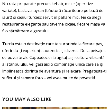
Nu rata preparate precum kebab, meze (aperitive
variate), baclava, ayran (băutură răcoritoare pe bază de
iaurt) și ceaiul turcesc servit în pahare mici. Fie că alegi
restaurante elegante sau taverne locale, fiecare masă va
fi o sărbătoare a gustului.
Turcia este o destinație care te surprinde la fiecare pas,
oferindu-ți experiențe autentice și diverse. De la peisajele
de poveste ale Cappadociei la agitația și cultura vibrantă
a Istanbulului, vei găsi aici o combinație unică care să îți
împlinească dorința de aventură și relaxare. Pregătește-ți
sufletul și camera foto – vei avea multe de povestit!
YOU MAY ALSO LIKE