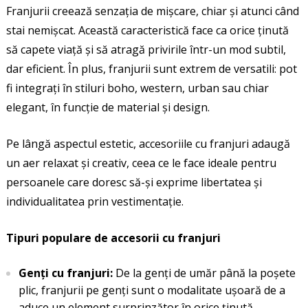
Franjurii creează senzația de mișcare, chiar și atunci când
stai nemișcat. Această caracteristică face ca orice ținută
să capete viață și să atragă privirile într-un mod subtil,
dar eficient. În plus, franjurii sunt extrem de versatili: pot
fi integrați în stiluri boho, western, urban sau chiar
elegant, în funcție de material și design.
Pe lângă aspectul estetic, accesoriile cu franjuri adaugă
un aer relaxat și creativ, ceea ce le face ideale pentru
persoanele care doresc să-și exprime libertatea și
individualitatea prin vestimentație.
Tipuri populare de accesorii cu franjuri
Genți cu franjuri:
De la genți de umăr până la poșete
plic, franjurii pe genți sunt o modalitate ușoară de a
aduce un element surprinzător în orice ținută.