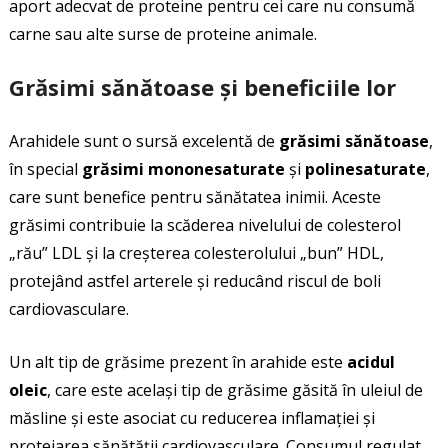
aport adecvat de proteine pentru cei care nu consumă
carne sau alte surse de proteine animale.
Grăsimi sănătoase și beneficiile lor
Arahidele sunt o sursă excelentă de
grăsimi sănătoase
,
în special
grăsimi mononesaturate
și
polinesaturate
,
care sunt benefice pentru sănătatea inimii. Aceste
grăsimi contribuie la scăderea nivelului de colesterol
„rău” LDL și la creșterea colesterolului „bun” HDL,
protejând astfel arterele și reducând riscul de boli
cardiovasculare.
Un alt tip de grăsime prezent în arahide este
acidul
oleic
, care este același tip de grăsime găsită în uleiul de
măsline și este asociat cu reducerea inflamației și
protejarea sănătății cardiovasculare. Consumul regulat