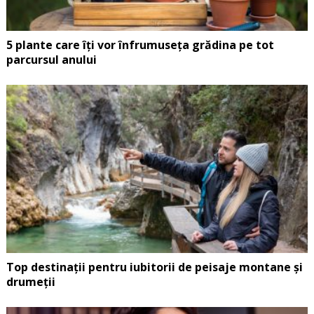
5 plante care îți vor înfrumuseța grădina pe tot
parcursul anului
Top destinații pentru iubitorii de peisaje montane și
drumeții