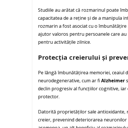
Studiile au arătat că rozmarinul poate îm
capacitatea de a reține și de a manipula i
rozmarin a fost asociat cu o îmbunătățire a 
ajutor valoros pentru persoanele care au n
pentru activitățile zilnice.
Protecția creierului și prev
Pe lângă îmbunătățirea memoriei, ceaiul d
neurodegenerative, cum ar fi
Alzheimer
declin progresiv al funcțiilor cognitive, i
protector.
Datorită proprietăților sale antioxidante, 
creier, prevenind deteriorarea neuronilor
asemenea, un alt beneficiu al rozmarinului 