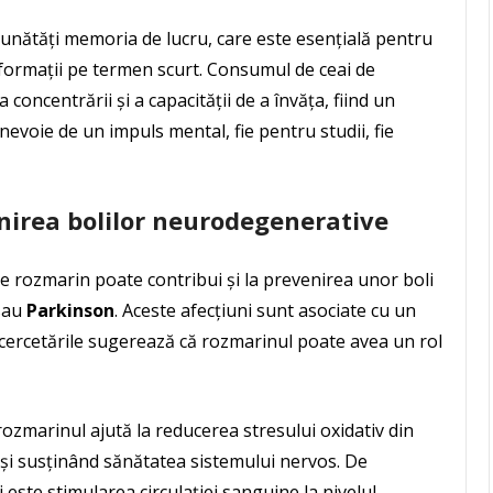
bunătăți memoria de lucru, care este esențială pentru
nformații pe termen scurt. Consumul de ceai de
concentrării și a capacității de a învăța, fiind un
evoie de un impuls mental, fie pentru studii, fie
enirea bolilor neurodegenerative
e rozmarin poate contribui și la prevenirea unor boli
sau
Parkinson
. Aceste afecțiuni sunt asociate cu un
ar cercetările sugerează că rozmarinul poate avea un rol
rozmarinul ajută la reducerea stresului oxidativ din
 și susținând sănătatea sistemului nervos. De
este stimularea circulației sanguine la nivelul