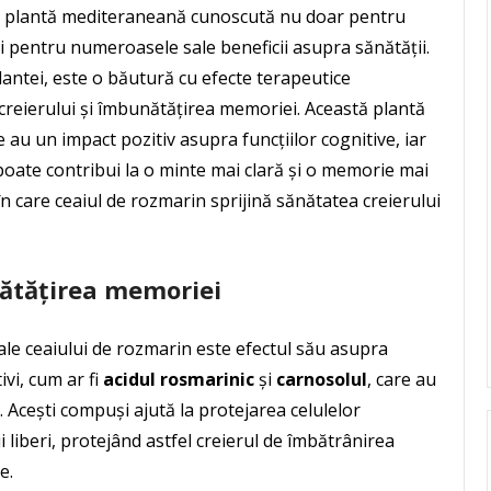
 o plantă mediteraneană cunoscută nu doar pentru
 și pentru numeroasele sale beneficii asupra sănătății.
lantei, este o băutură cu efecte terapeutice
 creierului și îmbunătățirea memoriei. Această plantă
 au un impact pozitiv asupra funcțiilor cognitive, iar
poate contribui la o minte mai clară și o memorie mai
n care ceaiul de rozmarin sprijină sănătatea creierului
nătățirea memoriei
 ale ceaiului de rozmarin este efectul său asupra
vi, cum ar fi
acidul rosmarinic
și
carnosolul
, care au
. Acești compuși ajută la protejarea celulelor
 liberi, protejând astfel creierul de îmbătrânirea
e.