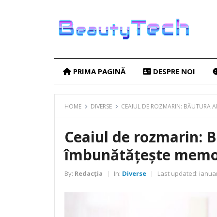
PRIMA PAGINĂ
DESPRE NOI
HOME
DIVERSE
CEAIUL DE ROZMARIN: BĂUTURA A
Ceaiul de rozmarin: B
îmbunătățește memo
By:
Redacția
In:
Diverse
Last updated:
ianuar
|
|