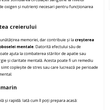
de oxigen și nutrienți necesari pentru funcționarea
tea creierului
unătățirea memoriei, dar contribuie și la
creșterea
oboselei mentale
. Datorită efectului său de
poate ajuta la combaterea stărilor de apatie sau
ie și claritate mentală. Acesta poate fi un remediu
 simt copleșite de stres sau care lucrează pe perioade
mental.
zmarin
 și rapidă. Iată cum îl poți prepara acasă: