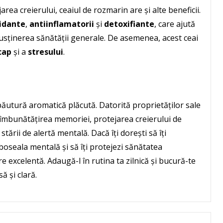
ea creierului, ceaiul de rozmarin are și alte beneficii.
idante
,
antiinflamatorii
și
detoxifiante
, care ajută
susținerea sănătății generale. De asemenea, acest ceai
cap
și a
stresului
.
ăutură aromatică plăcută. Datorită proprietăților sale
 îmbunătățirea memoriei, protejarea creierului de
ării de alertă mentală. Dacă îți dorești să îți
oseala mentală și să îți protejezi sănătatea
e excelentă. Adaugă-l în rutina ta zilnică și bucură-te
ă și clară.