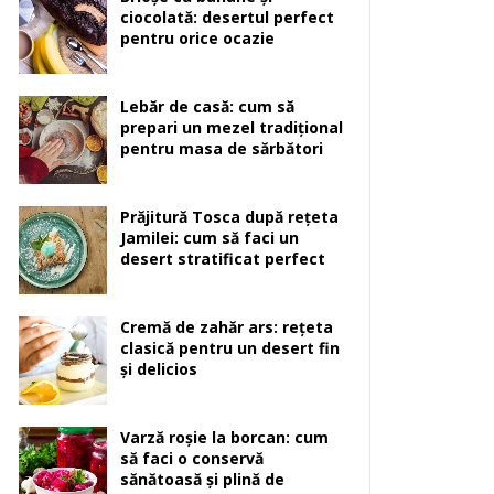
ciocolată: desertul perfect
pentru orice ocazie
Lebăr de casă: cum să
prepari un mezel tradițional
pentru masa de sărbători
Prăjitură Tosca după rețeta
Jamilei: cum să faci un
desert stratificat perfect
Cremă de zahăr ars: rețeta
clasică pentru un desert fin
și delicios
Varză roșie la borcan: cum
să faci o conservă
sănătoasă și plină de