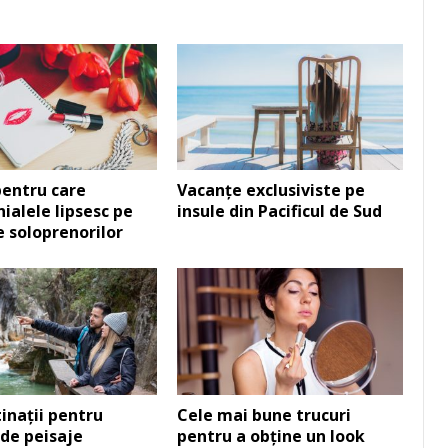
entru care
Vacanțe exclusiviste pe
ialele lipsesc pe
insule din Pacificul de Sud
le soloprenorilor
inații pentru
Cele mai bune trucuri
 de peisaje
pentru a obține un look