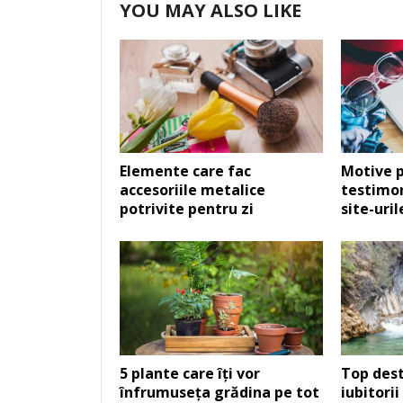
YOU MAY ALSO LIKE
Elemente care fac
Motive p
accesoriile metalice
testimon
potrivite pentru zi
site-uri
5 plante care îți vor
Top dest
înfrumuseța grădina pe tot
iubitorii