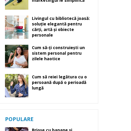
marketingul le simplifică
Livingul cu bibliotecă joasă:
soluție elegantă pentru
cărți, artă și obiecte
personale
Cum să-ți construiești un
sistem personal pentru
zilele haotice
Cum să reiei legătura cu o
persoană după o perioadă
lungă
POPULARE
Brioșe cu banane și