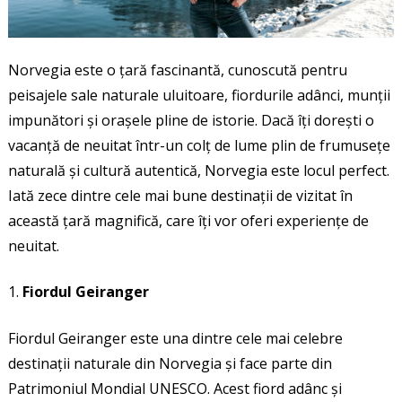
Norvegia este o țară fascinantă, cunoscută pentru
peisajele sale naturale uluitoare, fiordurile adânci, munții
impunători și orașele pline de istorie. Dacă îți dorești o
vacanță de neuitat într-un colț de lume plin de frumusețe
naturală și cultură autentică, Norvegia este locul perfect.
Iată zece dintre cele mai bune destinații de vizitat în
această țară magnifică, care îți vor oferi experiențe de
neuitat.
Fiordul Geiranger
Fiordul Geiranger este una dintre cele mai celebre
destinații naturale din Norvegia și face parte din
Patrimoniul Mondial UNESCO. Acest fiord adânc și