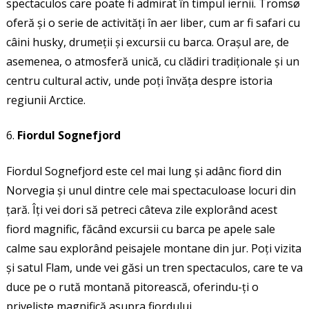
spectaculos care poate fi admirat în timpul iernii. Tromsø
oferă și o serie de activități în aer liber, cum ar fi safari cu
câini husky, drumeții și excursii cu barca. Orașul are, de
asemenea, o atmosferă unică, cu clădiri tradiționale și un
centru cultural activ, unde poți învăța despre istoria
regiunii Arctice.
Fiordul Sognefjord
Fiordul Sognefjord este cel mai lung și adânc fiord din
Norvegia și unul dintre cele mai spectaculoase locuri din
țară. Îți vei dori să petreci câteva zile explorând acest
fiord magnific, făcând excursii cu barca pe apele sale
calme sau explorând peisajele montane din jur. Poți vizita
și satul Flam, unde vei găsi un tren spectaculos, care te va
duce pe o rută montană pitorească, oferindu-ți o
priveliște magnifică asupra fiordului.