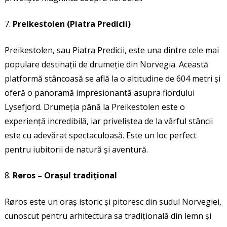
Preikestolen (Piatra Predicii)
Preikestolen, sau Piatra Predicii, este una dintre cele mai
populare destinații de drumeție din Norvegia. Această
platformă stâncoasă se află la o altitudine de 604 metri și
oferă o panoramă impresionantă asupra fiordului
Lysefjord. Drumeția până la Preikestolen este o
experiență incredibilă, iar priveliștea de la vârful stâncii
este cu adevărat spectaculoasă. Este un loc perfect
pentru iubitorii de natură și aventură.
Røros – Orașul tradițional
Røros este un oraș istoric și pitoresc din sudul Norvegiei,
cunoscut pentru arhitectura sa tradițională din lemn și