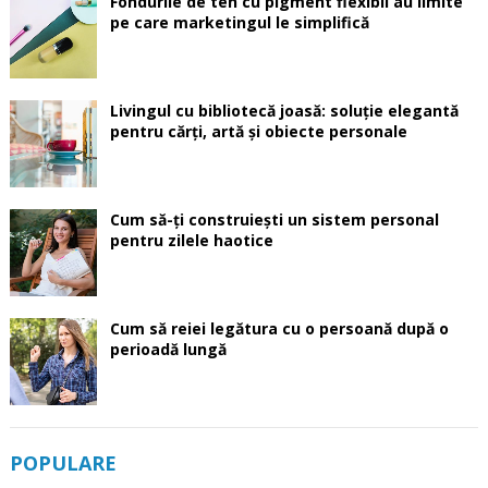
Fondurile de ten cu pigment flexibil au limite
pe care marketingul le simplifică
Livingul cu bibliotecă joasă: soluție elegantă
pentru cărți, artă și obiecte personale
Cum să-ți construiești un sistem personal
pentru zilele haotice
Cum să reiei legătura cu o persoană după o
perioadă lungă
POPULARE