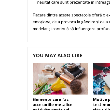
neuitat care sunt prezentate în întreag
Fiecare dintre aceste spectacole oferă o 
emoționa, de a provoca la gândire și de a t
modelat și continuă să influențeze profund
YOU MAY ALSO LIKE
Elemente care fac
Motive p
accesoriile metalice
testimon
potrivite pentru zi
site-uri