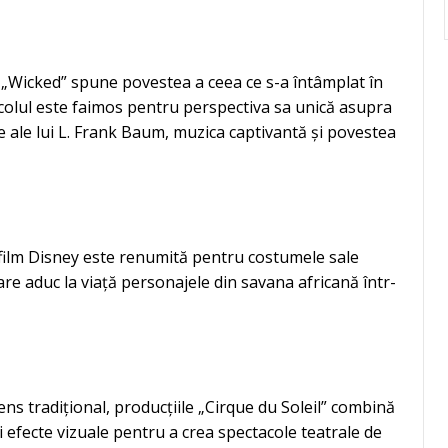
„Wicked” spune povestea a ceea ce s-a întâmplat în
colul este faimos pentru perspectiva sa unică asupra
e ale lui L. Frank Baum, muzica captivantă și povestea
film Disney este renumită pentru costumele sale
are aduc la viață personajele din savana africană într-
ens tradițional, producțiile „Cirque du Soleil” combină
 efecte vizuale pentru a crea spectacole teatrale de