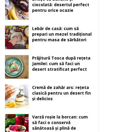
ciocolată: desertul perfect
pentru orice ocazie
Lebăr de casă: cum să
prepari un mezel tradițional
pentru masa de sărbători
Prăjitură Tosca după rețeta
Jamilei: cum să faci un
desert stratificat perfect
Cremă de zahăr ars: rețeta
clasică pentru un desert fin
și delicios
Varză roșie la borcan: cum
să faci o conservă
sănătoasă și plină de