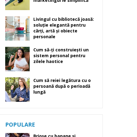
marketingul le simplifică
Livingul cu bibliotecă joasă:
soluție elegantă pentru
cărți, artă și obiecte
personale
Cum să-ți construiești un
sistem personal pentru
zilele haotice
Cum să reiei legătura cu o
persoană după o perioadă
lungă
POPULARE
Brioșe cu banane și