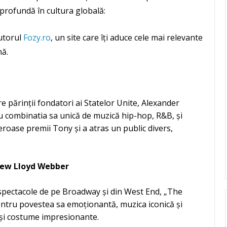
profundă în cultura globală:
jutorul
Fozy.ro
, un site care îți aduce cele mai relevante
nă.
e părinții fondatori ai Statelor Unite, Alexander
u combinatia sa unică de muzică hip-hop, R&B, și
eroase premii Tony și a atras un public divers,
rew Lloyd Webber
e spectacole de pe Broadway și din West End, „The
ntru povestea sa emoționantă, muzica iconică și
 și costume impresionante.