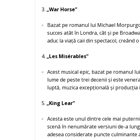
„War Horse”
Bazat pe romanul lui Michael Morpurgo 
succes atât în Londra, cât și pe Broadway
aduc la viață caii din spectacol, creând
„Les Misérables”
Acest musical epic, bazat pe romanul lu
lume de peste trei decenii și este vene
luptă, muzica excepțională și producția
„King Lear”
Acesta este unul dintre cele mai puterni
scenă în nenumărate versiuni de-a lungul 
adesea considerate puncte culminante al