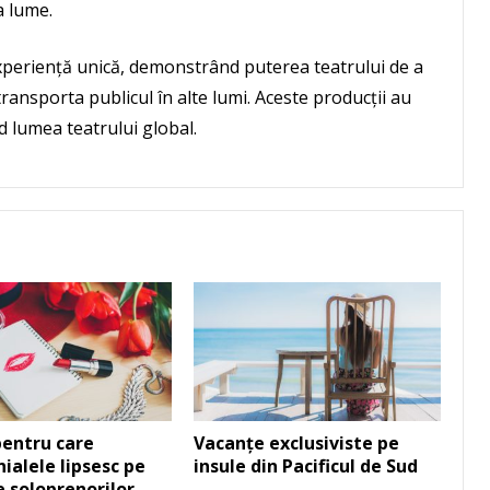
a lume.
experiență unică, demonstrând puterea teatrului de a
ransporta publicul în alte lumi. Aceste producții au
 lumea teatrului global.
entru care
Vacanțe exclusiviste pe
ialele lipsesc pe
insule din Pacificul de Sud
le soloprenorilor