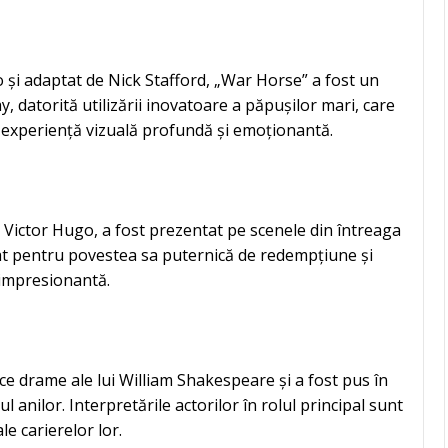
și adaptat de Nick Stafford, „War Horse” a fost un
, datorită utilizării inovatoare a păpușilor mari, care
 o experiență vizuală profundă și emoționantă.
i Victor Hugo, a fost prezentat pe scenele din întreaga
rat pentru povestea sa puternică de redempțiune și
 impresionantă.
ce drame ale lui William Shakespeare și a fost pus în
anilor. Interpretările actorilor în rolul principal sunt
e carierelor lor.