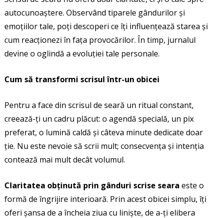
autocunoaștere. Observând tiparele gândurilor și
emoțiilor tale, poți descoperi ce îți influențează starea și
cum reacționezi în fața provocărilor. În timp, jurnalul
devine o oglindă a evoluției tale personale.
Cum să transformi scrisul într-un obicei
Pentru a face din scrisul de seară un ritual constant,
creează-ți un cadru plăcut: o agendă specială, un pix
preferat, o lumină caldă și câteva minute dedicate doar
ție. Nu este nevoie să scrii mult; consecvența și intenția
contează mai mult decât volumul.
Claritatea obținută prin gânduri scrise seara
este o
formă de îngrijire interioară. Prin acest obicei simplu, îți
oferi șansa de a încheia ziua cu liniște, de a-ți elibera