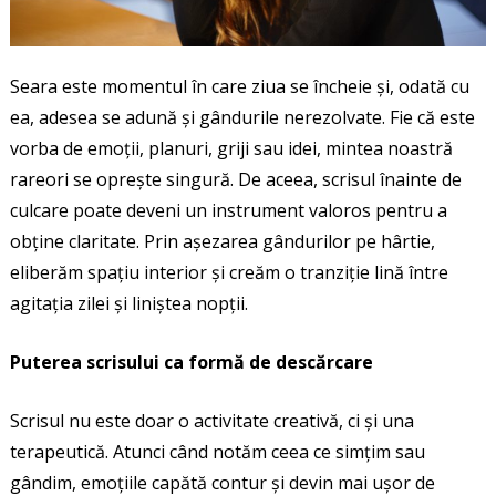
Seara este momentul în care ziua se încheie și, odată cu
ea, adesea se adună și gândurile nerezolvate. Fie că este
vorba de emoții, planuri, griji sau idei, mintea noastră
rareori se oprește singură. De aceea, scrisul înainte de
culcare poate deveni un instrument valoros pentru a
obține claritate. Prin așezarea gândurilor pe hârtie,
eliberăm spațiu interior și creăm o tranziție lină între
agitația zilei și liniștea nopții.
Puterea scrisului ca formă de descărcare
Scrisul nu este doar o activitate creativă, ci și una
terapeutică. Atunci când notăm ceea ce simțim sau
gândim, emoțiile capătă contur și devin mai ușor de