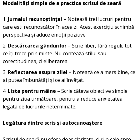
Modalități simple de a practica scrisul de seară
Jurnalul recunoștinței
– Notează trei lucruri pentru
care ești recunoscător în acea zi. Acest exercițiu schimbă
perspectiva și aduce emoții pozitive.
Descărcarea gândurilor
– Scrie liber, fără reguli, tot
ce îți trece prin minte. Nu contează stilul sau
corectitudinea, ci eliberarea.
Reflectarea asupra zilei
– Notează ce a mers bine, ce
ai putea îmbunătăți și ce ai învățat.
Lista pentru mâine
– Scrie câteva obiective simple
pentru ziua următoare, pentru a reduce anxietatea
legată de lucrurile neterminate.
Legătura dintre scris și autocunoaștere
Scrisul de seară nu oferă doar claritate, ci și o cale spre