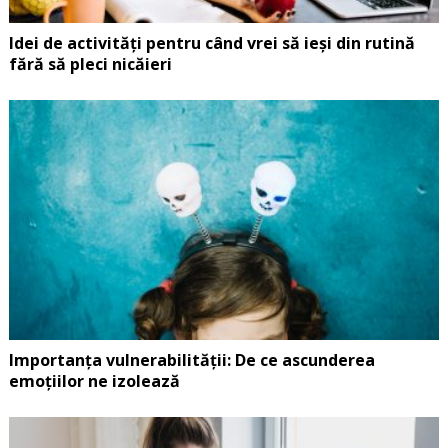
Idei de activități pentru când vrei să ieși din rutină
fără să pleci nicăieri
Importanța vulnerabilității: De ce ascunderea
emoțiilor ne izolează