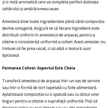
și o notă aromatică care va completa perfect dulceața
zahărului și amărăciunea cacao.
Amestecă bine toate ingredientele până când compoziția
devine omogenă. Asigură-te că fiecare ingredient este
distribuit uniform în amestecul de arpacaș pentru a
obține o consistență uniformă a colivei. Acest amestec nu
trebuie să fie prea uscat, ci să aibă o textură ușor
lipicioasă.
Formarea Colivei: Aspectul Este Cheia
Transferă amestecul de arpacaș într-un vas de servire
sau într-o formă de tort tapetată cu folie alimentară.
Aplatizează compoziția cu o spatulă sau cu dosul unei
linguri pentru a obține o suprafață uniformă. Poți să
decorezi coliva cu nuci întregi sau cu alte ingrediente,