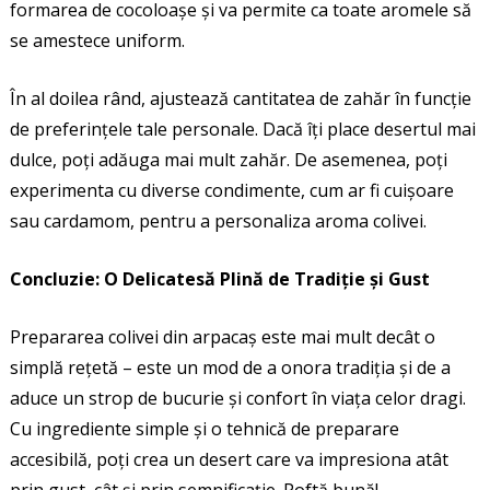
formarea de cocoloașe și va permite ca toate aromele să
se amestece uniform.
În al doilea rând, ajustează cantitatea de zahăr în funcție
de preferințele tale personale. Dacă îți place desertul mai
dulce, poți adăuga mai mult zahăr. De asemenea, poți
experimenta cu diverse condimente, cum ar fi cuișoare
sau cardamom, pentru a personaliza aroma colivei.
Concluzie: O Delicatesă Plină de Tradiție și Gust
Prepararea colivei din arpacaș este mai mult decât o
simplă rețetă – este un mod de a onora tradiția și de a
aduce un strop de bucurie și confort în viața celor dragi.
Cu ingrediente simple și o tehnică de preparare
accesibilă, poți crea un desert care va impresiona atât
prin gust, cât și prin semnificație. Poftă bună!