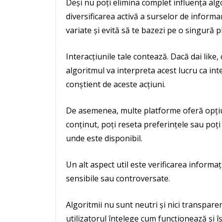
Deși nu poți elimina complet influența algo
diversificarea activă a surselor de informa
variate și evită să te bazezi pe o singură
Interacțiunile tale contează. Dacă dai lik
algoritmul va interpreta acest lucru ca inte
conștient de aceste acțiuni.
De asemenea, multe platforme oferă opțiu
conținut, poți reseta preferințele sau poți
unde este disponibil.
Un alt aspect util este verificarea informaț
sensibile sau controversate.
Algoritmii nu sunt neutri și nici transparen
utilizatorul înțelege cum funcționează și î