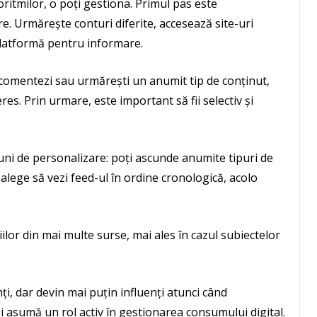
ritmilor, o poți gestiona. Primul pas este
re. Urmărește conturi diferite, accesează site-uri
 platformă pentru informare.
e, comentezi sau urmărești un anumit tip de conținut,
res. Prin urmare, este important să fii selectiv și
ni de personalizare: poți ascunde anumite tipuri de
 alege să vezi feed-ul în ordine cronologică, acolo
iilor din mai multe surse, mai ales în cazul subiectelor
ți, dar devin mai puțin influenți atunci când
și asumă un rol activ în gestionarea consumului digital.