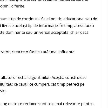
pinii diferite.
mit tip de conținut – fie el politic, educațional sau de
 livreze același tip de informație. În timp, acest lucru
ste dominantă sau universal acceptată, chiar dacă
izator, ceea ce o face cu atât mai influentă.
ultatul direct al algoritmilor. Aceștia construiesc
i tău: ce cauți, ce cumperi, cât timp petreci pe
iți.
sing decid ce reclame sunt cele mai relevante pentru