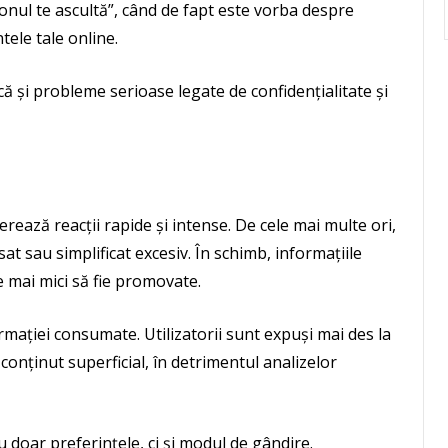
fonul te ascultă”, când de fapt este vorba despre
tele tale online.
dică și probleme serioase legate de confidențialitate și
rează reacții rapide și intense. De cele mai multe ori,
t sau simplificat excesiv. În schimb, informațiile
 mai mici să fie promovate.
rmației consumate. Utilizatorii sunt expuși mai des la
 conținut superficial, în detrimentul analizelor
 doar preferințele, ci și modul de gândire.