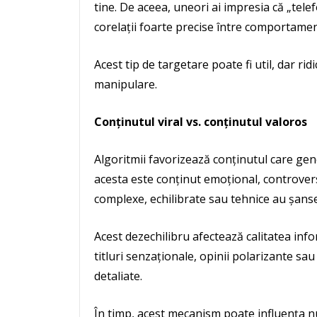
tine. De aceea, uneori ai impresia că „tele
corelații foarte precise între comportamen
Acest tip de targetare poate fi util, dar ri
manipulare.
Conținutul viral vs. conținutul valoros
Algoritmii favorizează conținutul care gene
acesta este conținut emoțional, controversa
complexe, echilibrate sau tehnice au șanse
Acest dezechilibru afectează calitatea info
titluri senzaționale, opinii polarizante sau
detaliate.
În timp, acest mecanism poate influența nu