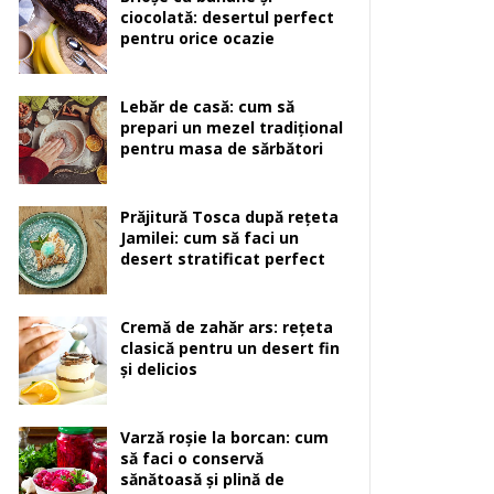
ciocolată: desertul perfect
pentru orice ocazie
Lebăr de casă: cum să
prepari un mezel tradițional
pentru masa de sărbători
Prăjitură Tosca după rețeta
Jamilei: cum să faci un
desert stratificat perfect
Cremă de zahăr ars: rețeta
clasică pentru un desert fin
și delicios
Varză roșie la borcan: cum
să faci o conservă
sănătoasă și plină de