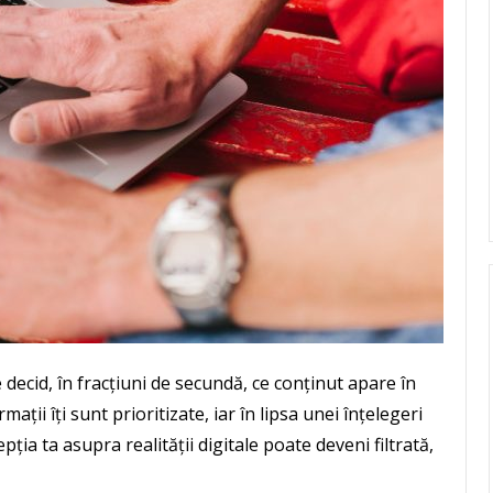
 decid, în fracțiuni de secundă, ce conținut apare în
mații îți sunt prioritizate, iar în lipsa unei înțelegeri
ția ta asupra realității digitale poate deveni filtrată,