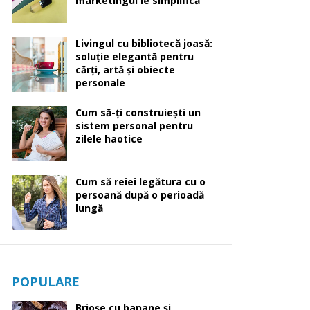
marketingul le simplifică
Livingul cu bibliotecă joasă:
soluție elegantă pentru
cărți, artă și obiecte
personale
Cum să-ți construiești un
sistem personal pentru
zilele haotice
Cum să reiei legătura cu o
persoană după o perioadă
lungă
POPULARE
Brioșe cu banane și