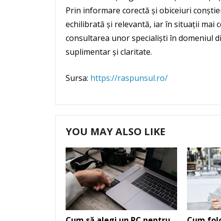
Prin informare corectă și obiceiuri conști
echilibrată și relevantă, iar în situații m
consultarea unor specialiști în domeniul di
suplimentar și claritate.
Sursa:
https://raspunsul.ro/
YOU MAY ALSO LIKE
Cum să alegi un PC pentru
Cum folo