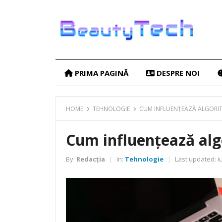
PRIMA PAGINĂ
DESPRE NOI
HOME
TEHNOLOGIE
CUM INFLUENȚEAZĂ ALGORITM
Cum influențează algo
By:
Redacția
In:
Tehnologie
Last updated:
iu
|
|