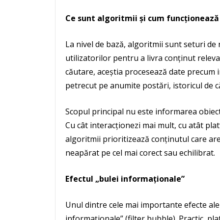
Ce sunt algoritmii și cum funcționează 
La nivel de bază, algoritmii sunt seturi 
utilizatorilor pentru a livra conținut rele
căutare, aceștia procesează date precum int
petrecut pe anumite postări, istoricul de c
Scopul principal nu este informarea obiect
Cu cât interacționezi mai mult, cu atât pla
algoritmii prioritizează conținutul care ar
neapărat pe cel mai corect sau echilibrat.
Efectul „bulei informaționale”
Unul dintre cele mai importante efecte ale
informaționale” (filter bubble). Practic, pla