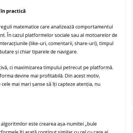
în practică
de reguli matematice care analizează comportamentul
vant. În cazul platformelor sociale sau al motoarelor de
eracțiunile (like-uri, comentarii, share-uri), timpul
ăutare și chiar tiparele de navigare.
ivă, ci maximizarea timpului petrecut pe platformă.
tforma devine mai profitabilă. Din acest motiv,
e cele mai mari șanse să îți capteze atenția, nu
 algoritmilor este crearea așa-numitei „bule
tformele îți arată conținut similar cu cel cu care ai