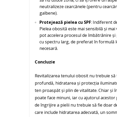
să nu usuce zona, ci să îți ofere un asp
neutralizeze cearcănele (pentru cearcăn
galbene).
Protejează pielea cu SPF
: Indiferent d
Pielea obosită este mai sensibilă și mai 
pot accelera procesul de îmbătrânire și
cu spectru larg, de preferat în formulă l
necesară.
Concluzie
Revitalizarea tenului obosit nu trebuie să 
profundă, hidratarea și protecția iluminato
ten proaspăt și plin de vitalitate. Chiar și î
poate face minuni, iar cu ajutorul acestor 
de îngrijire a pielii nu trebuie să fie doar 
care include hidratarea adecvată, un somn