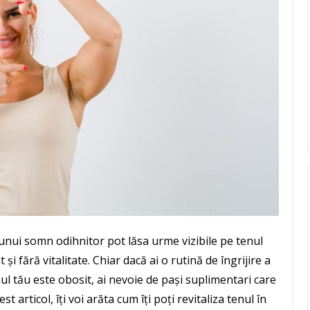
 unui somn odihnitor pot lăsa urme vizibile pe tenul
i fără vitalitate. Chiar dacă ai o rutină de îngrijire a
enul tău este obosit, ai nevoie de pași suplimentari care
est articol, îți voi arăta cum îți poți revitaliza tenul în