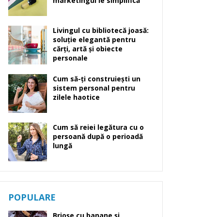
marketingul le simplifică
Livingul cu bibliotecă joasă:
soluție elegantă pentru
cărți, artă și obiecte
personale
Cum să-ți construiești un
sistem personal pentru
zilele haotice
Cum să reiei legătura cu o
persoană după o perioadă
lungă
POPULARE
Brioșe cu banane și