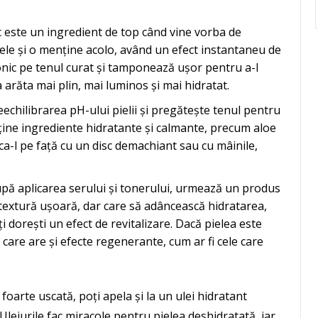
ic este un ingredient de top când vine vorba de
piele și o menține acolo, având un efect instantaneu de
uronic pe tenul curat și tamponează ușor pentru a-l
 arăta mai plin, mai luminos și mai hidratat.
eechilibrarea pH-ului pielii și pregătește tenul pentru
ține ingrediente hidratante și calmante, precum aloe
ica-l pe față cu un disc demachiant sau cu mâinile,
upă aplicarea serului și tonerului, urmează un produs
 textură ușoară, dar care să adâncească hidratarea,
ți dorești un efect de revitalizare. Dacă pielea este
are are și efecte regenerante, cum ar fi cele care
 foarte uscată, poți apela și la un ulei hidratant
 Uleiurile fac miracole pentru pielea deshidratată, iar