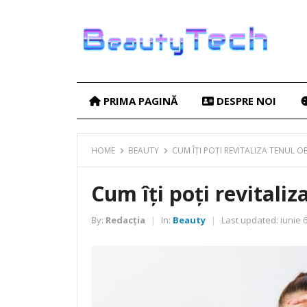
PRIMA PAGINĂ
DESPRE NOI
HOME
BEAUTY
CUM ÎȚI POȚI REVITALIZA TENUL OB
Cum îți poți revitaliz
By:
Redacția
In:
Beauty
Last updated:
iunie 6
|
|