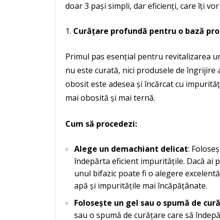
doar 3 pași simpli, dar eficienți, care îți v
Curățare profundă pentru o bază pr
Primul pas esențial pentru revitalizarea u
nu este curată, nici produsele de îngrijire a
obosit este adesea și încărcat cu impurităț
mai obosită și mai ternă.
Cum să procedezi:
Alege un demachiant delicat
: Foloseș
îndepărta eficient impuritățile. Dacă ai
unul bifazic poate fi o alegere excelentă
apă și impuritățile mai încăpățânate.
Folosește un gel sau o spumă de cur
sau o spumă de curățare care să îndepă