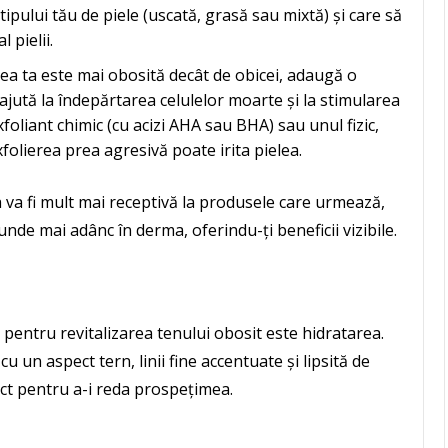
ipului tău de piele (uscată, grasă sau mixtă) și care să
l pielii.
elea ta este mai obosită decât de obicei, adaugă o
 ajută la îndepărtarea celulelor moarte și la stimularea
xfoliant chimic (cu acizi AHA sau BHA) sau unul fizic,
folierea prea agresivă poate irita pielea.
 va fi mult mai receptivă la produsele care urmează,
unde mai adânc în derma, oferindu-ți beneficii vizibile.
pentru revitalizarea tenului obosit este hidratarea.
u un aspect tern, linii fine accentuate și lipsită de
rect pentru a-i reda prospețimea.