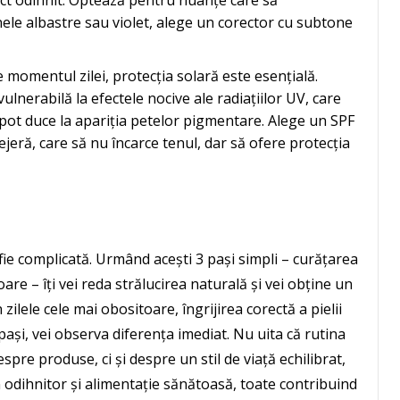
ect odihnit. Optează pentru nuanțe care să
ele albastre sau violet, alege un corector cu subtone
e momentul zilei, protecția solară este esențială.
vulnerabilă la efectele nocive ale radiațiilor UV, care
 pot duce la apariția petelor pigmentare. Alege un SPF
ejeră, care să nu încarce tenul, dar să ofere protecția
fie complicată. Urmând acești 3 pași simpli – curățarea
are – îți vei reda strălucirea naturală și vei obține un
n zilele cele mai obositoare, îngrijirea corectă a pielii
pași, vei observa diferența imediat. Nu uita că rutina
despre produse, ci și despre un stil de viață echilibrat,
 odihnitor și alimentație sănătoasă, toate contribuind