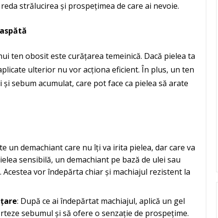
or reda strălucirea și prospețimea de care ai nevoie.
oaspătă
nui ten obosit este curățarea temeinică. Dacă pielea ta
plicate ulterior nu vor acționa eficient. În plus, un ten
i și sebum acumulat, care pot face ca pielea să arate
te un demachiant care nu îți va irita pielea, dar care va
 pielea sensibilă, un demachiant pe bază de ulei sau
. Acestea vor îndepărta chiar și machiajul rezistent la
ățare
: După ce ai îndepărtat machiajul, aplică un gel
rteze sebumul și să ofere o senzație de prospețime.