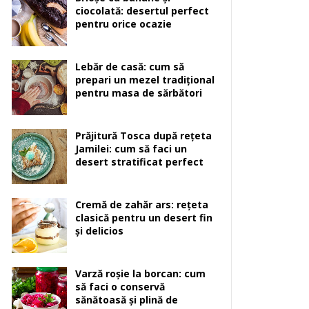
ciocolată: desertul perfect
pentru orice ocazie
Lebăr de casă: cum să
prepari un mezel tradițional
pentru masa de sărbători
Prăjitură Tosca după rețeta
Jamilei: cum să faci un
desert stratificat perfect
Cremă de zahăr ars: rețeta
clasică pentru un desert fin
și delicios
Varză roșie la borcan: cum
să faci o conservă
sănătoasă și plină de