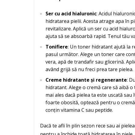
Ser cu acid hialuronic
: Acidul hialuron
hidratarea pielii. Acesta atrage apa în 
revitalizare. Aplică un ser cu acid hial
ajuta să se absoarbă rapid. Tenul tău va
Tonifiere
: Un toner hidratant ajută la r
pasul următor. Alege un toner care con
vera, apă de trandafir sau glicerină. Apl
având grijă să nu freci prea tare pielea.
Creme hidratante și regenerante
: D
hidratant. Alege o cremă care să aibă o
mai ales dacă pielea ta este uscată sau î
foarte obosită, optează pentru o cremă c
conțin vitamina C sau peptide.
Dacă te afli în plin sezon rece sau ai pielea
pentru a închide toată hidratarea în piele.