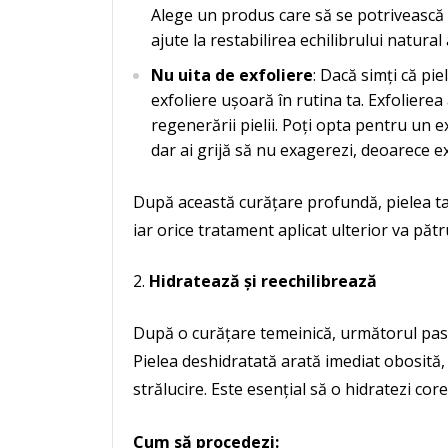
Alege un produs care să se potrivească t
ajute la restabilirea echilibrului natural a
Nu uita de exfoliere
: Dacă simți că pi
exfoliere ușoară în rutina ta. Exfolierea
regenerării pielii. Poți opta pentru un e
dar ai grijă să nu exagerezi, deoarece ex
După această curățare profundă, pielea ta
iar orice tratament aplicat ulterior va pătr
Hidratează și reechilibrează
După o curățare temeinică, următorul pas 
Pielea deshidratată arată imediat obosită, c
strălucire. Este esențial să o hidratezi co
Cum să procedezi: