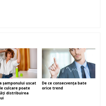
a șamponului uscat
De ce consecvența bate
de culcare poate
orice trend
ți distribuirea
ui