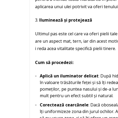
aplicarea unui ulei potrivit va oferi tenulu
Iluminează și protejează
Ultimul pas este cel care va oferi pielii ta
are un aspect mat, tern, iar din acest motiv 
i reda acea vitalitate specifică pielii tinere.
Cum să procedezi:
Aplică un iluminator delicat
: După hid
în valoare trăsăturile feței și să îți red
pomeților, pe puntea nasului și de-a lung
mult pentru un efect subtil și natural.
Corectează cearcănele
: Dacă oboseala
îți uniformizeze zona din jurul ochilor.