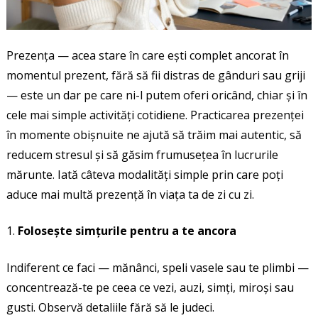
Prezența — acea stare în care ești complet ancorat în
momentul prezent, fără să fii distras de gânduri sau griji
— este un dar pe care ni-l putem oferi oricând, chiar și în
cele mai simple activități cotidiene. Practicarea prezenței
în momente obișnuite ne ajută să trăim mai autentic, să
reducem stresul și să găsim frumusețea în lucrurile
mărunte. Iată câteva modalități simple prin care poți
aduce mai multă prezență în viața ta de zi cu zi.
Folosește simțurile pentru a te ancora
Indiferent ce faci — mănânci, speli vasele sau te plimbi —
concentrează-te pe ceea ce vezi, auzi, simți, miroși sau
gusti. Observă detaliile fără să le judeci.