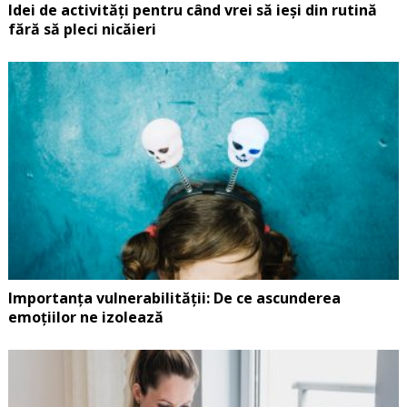
Idei de activități pentru când vrei să ieși din rutină
fără să pleci nicăieri
Importanța vulnerabilității: De ce ascunderea
emoțiilor ne izolează