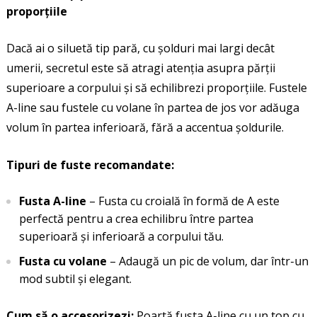
proporțiile
Dacă ai o siluetă tip pară, cu șolduri mai largi decât
umerii, secretul este să atragi atenția asupra părții
superioare a corpului și să echilibrezi proporțiile. Fustele
A-line sau fustele cu volane în partea de jos vor adăuga
volum în partea inferioară, fără a accentua șoldurile.
Tipuri de fuste recomandate:
Fusta A-line
– Fusta cu croială în formă de A este
perfectă pentru a crea echilibru între partea
superioară și inferioară a corpului tău.
Fusta cu volane
– Adaugă un pic de volum, dar într-un
mod subtil și elegant.
Cum să o accesorizezi:
Poartă fusta A-line cu un top cu