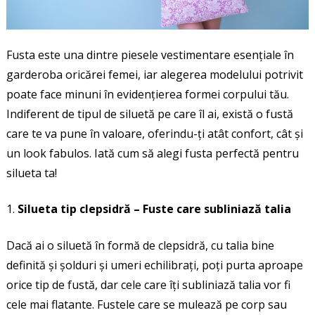
Fusta este una dintre piesele vestimentare esențiale în
garderoba oricărei femei, iar alegerea modelului potrivit
poate face minuni în evidențierea formei corpului tău.
Indiferent de tipul de siluetă pe care îl ai, există o fustă
care te va pune în valoare, oferindu-ți atât confort, cât și
un look fabulos. Iată cum să alegi fusta perfectă pentru
silueta ta!
Silueta tip clepsidră – Fuste care subliniază talia
Dacă ai o siluetă în formă de clepsidră, cu talia bine
definită și șolduri și umeri echilibrați, poți purta aproape
orice tip de fustă, dar cele care îți subliniază talia vor fi
cele mai flatante. Fustele care se mulează pe corp sau