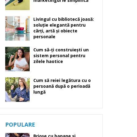
marketingul le simplifică
Livingul cu bibliotecă joasă:
soluție elegantă pentru
cărți, artă și obiecte
personale
Cum să-ți construiești un
sistem personal pentru
zilele haotice
Cum să reiei legătura cu o
persoană după o perioadă
lungă
POPULARE
Brioșe cu banane și