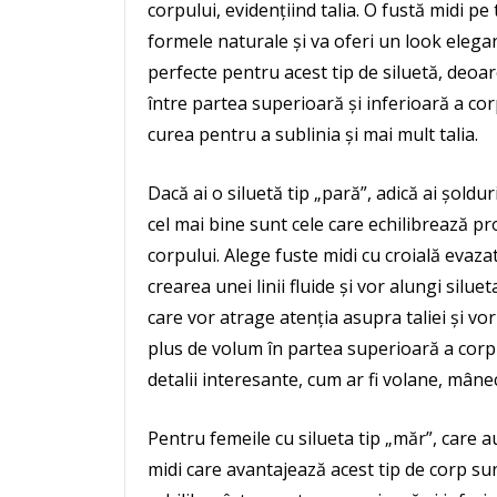
corpului, evidențiind talia. O fustă midi pe
formele naturale și va oferi un look elega
perfecte pentru acest tip de siluetă, deoar
între partea superioară și inferioară a cor
curea pentru a sublinia și mai mult talia.
Dacă ai o siluetă tip „pară”, adică ai șoldu
cel mai bine sunt cele care echilibrează pr
corpului. Alege fuste midi cu croială evazată
crearea unei linii fluide și vor alungi silu
care vor atrage atenția asupra taliei și v
plus de volum în partea superioară a corpu
detalii interesante, cum ar fi volane, mâne
Pentru femeile cu silueta tip „măr”, care a
midi care avantajează acest tip de corp sun