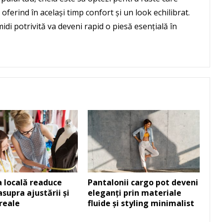
 oferind în același timp confort și un look echilibrat.
a midi potrivită va deveni rapid o piesă esențială în
a locală readuce
Pantalonii cargo pot deveni
asupra ajustării și
eleganți prin materiale
 reale
fluide și styling minimalist