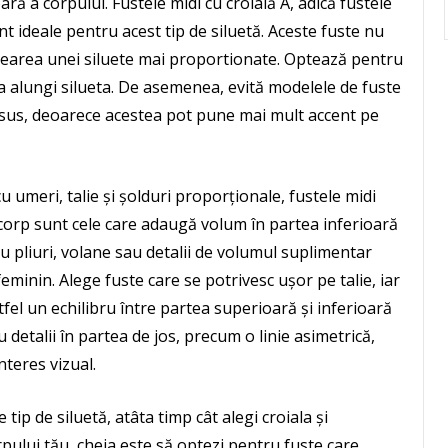
ară a corpului. Fustele midi cu croială A, adică fustele
unt ideale pentru acest tip de siluetă. Aceste fuste nu
 crearea unei siluete mai proportionate. Optează pentru
și a alungi silueta. De asemenea, evită modelele de fuste
 sus, deoarece acestea pot pune mai mult accent pe
u umeri, talie și șolduri proporționale, fustele midi
 corp sunt cele care adaugă volum în partea inferioară
cu pliuri, volane sau detalii de volumul suplimentar
minin. Alege fuste care se potrivesc ușor pe talie, iar
tfel un echilibru între partea superioară și inferioară
u detalii în partea de jos, precum o linie asimetrică,
teres vizual.
 tip de siluetă, atâta timp cât alegi croiala și
rpului tău, cheia este să optezi pentru fuste care