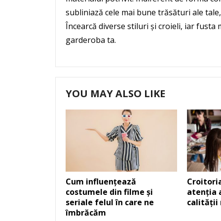
subliniază cele mai bune trăsături ale tale,
Încearcă diverse stiluri și croieli, iar fust
garderoba ta.
YOU MAY ALSO LIKE
Cum influențează
Croitori
costumele din filme și
atenția 
seriale felul în care ne
calității
îmbrăcăm