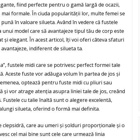
egante, fiind perfecte pentru o gamă largă de ocazii,
 mai formale. În ciuda popularității lor, multe femei se
e pună în valoare silueta. Având în vedere că fustele
erea unui model care să avantajeze tipul tău de corp este
și elegant. În acest articol, îți voi oferi câteva sfaturi
 avantajeze, indiferent de silueta ta.
a”, fustele midi care se potrivesc perfect formei tale
tă. Aceste fuste vor adăuga volum în partea de jos și
semenea, optează pentru fuste midi cu pliuri sau
 și vor atrage atenția asupra liniei tale de jos, creând
 Fustele cu talie înaltă sunt o alegere excelentă,
alungi silueta, oferind o formă mai definita.
 clepsidră, care au umeri și șolduri proporționale și o
ivesc cel mai bine sunt cele care urmează linia