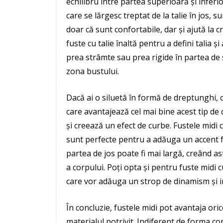
echilibru între partea superioară și inferio
care se lărgesc treptat de la talie în jos, s
doar că sunt confortabile, dar și ajută la
fuste cu talie înaltă pentru a defini talia 
prea strâmte sau prea rigide în partea de
zona bustului.
Dacă ai o siluetă în formă de dreptunghi, c
care avantajează cel mai bine acest tip de
și creează un efect de curbe. Fustele midi 
sunt perfecte pentru a adăuga un accent fe
partea de jos poate fi mai largă, creând as
a corpului. Poți opta și pentru fuste midi c
care vor adăuga un strop de dinamism și in
În concluzie, fustele midi pot avantaja orice
materialul potrivit. Indiferent de forma co