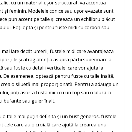
 talie, cu un material ușor structurat, va accentua
nt și feminin. Modelele conice sau ușor evazate sunt
ece pun accent pe talie și creează un echilibru plăcut
pului. Poți opta și pentru fuste midi cu cordon sau
ri mai late decât umerii, fustele midi care avantajează
oporțiile și atrag atenția asupra părții superioare a
 sau fuste cu detalii verticale, care vor ajuta la
eta. De asemenea, optează pentru fuste cu talie înaltă,
or crea o siluetă mai proporționată. Pentru a adăuga un
lui, poți asorta fusta midi cu un top sau o bluză cu
ci bufante sau guler înalt.
u o talie mai puțin definită și un bust generos, fustele
t cele care au o croială care ajută la crearea unui