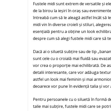
Fustele midi sunt extrem de versatile și el
de la birou la ieșiri în oraș sau evenimente
întreabă cum să le aleagă astfel încât să l
midi vin în diverse croieli și stiluri, aleg
esențială pentru a obține un look echilibrat 
despre cum să alegi fustele midi care să te
Dacă ai o siluetă subțire sau de tip „banan
sunt cele cu o croială mai fluidă sau evaza
vor crea o proporție mai echilibrată. De a
detalii interesante, care vor adăuga textură
astfel un look mai feminin și mai armonios.
deoarece vor pune în evidență talia și vor 
Pentru persoanele cu o siluetă în formă de
talie mai subțire, fustele midi care se potr