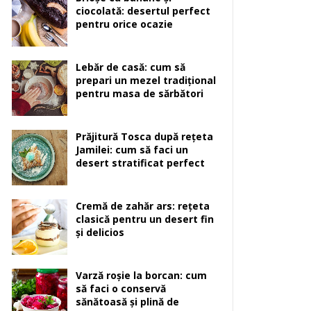
ciocolată: desertul perfect
pentru orice ocazie
Lebăr de casă: cum să
prepari un mezel tradițional
pentru masa de sărbători
Prăjitură Tosca după rețeta
Jamilei: cum să faci un
desert stratificat perfect
Cremă de zahăr ars: rețeta
clasică pentru un desert fin
și delicios
Varză roșie la borcan: cum
să faci o conservă
sănătoasă și plină de