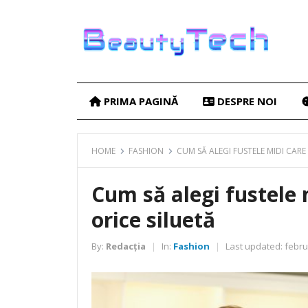
PRIMA PAGINĂ
DESPRE NOI
HOME
FASHION
CUM SĂ ALEGI FUSTELE MIDI CARE
Cum să alegi fustele 
orice siluetă
By:
Redacția
In:
Fashion
Last updated:
febru
|
|