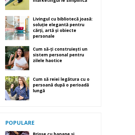
marketingul le simplifică
Livingul cu bibliotecă joasă:
soluție elegantă pentru
cărți, artă și obiecte
personale
Cum să-ți construiești un
sistem personal pentru
zilele haotice
Cum să reiei legătura cu o
persoană după o perioadă
lungă
POPULARE
Brioșe cu banane și