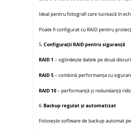
Ideal pentru fotografi care lucrează în ech
Poate fi configurat cu RAID pentru protecț
Configurații RAID pentru siguranță
RAID 1
– oglindește datele pe două discuri
RAID 5
– combină performanța cu siguranța
RAID 10
– performanță și redundanță ridica
Backup regulat și automatizat
Folosește software de backup automat pent