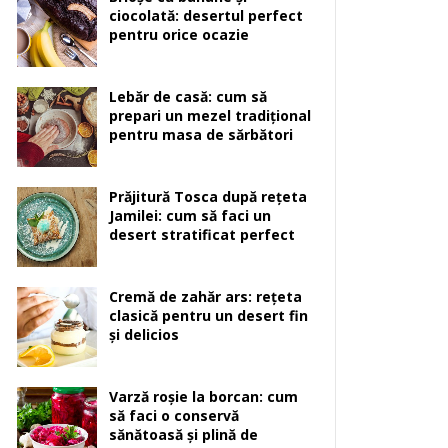
ciocolată: desertul perfect
pentru orice ocazie
Lebăr de casă: cum să
prepari un mezel tradițional
pentru masa de sărbători
Prăjitură Tosca după rețeta
Jamilei: cum să faci un
desert stratificat perfect
Cremă de zahăr ars: rețeta
clasică pentru un desert fin
și delicios
Varză roșie la borcan: cum
să faci o conservă
sănătoasă și plină de