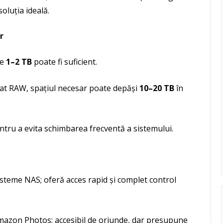
soluția ideală.
r
de
1–2 TB
poate fi suficient.
mat RAW, spațiul necesar poate depăși
10–20 TB
în
pentru a evita schimbarea frecventă a sistemului.
teme NAS; oferă acces rapid și complet control
mazon Photos; accesibil de oriunde, dar presupune