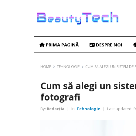
PRIMA PAGINĂ
DESPRE NOI
HOME
TEHNOLOGIE
CUM SĂ ALEGI UN SISTEM DE
Cum să alegi un sist
fotografi
By:
Redacția
In:
Tehnologie
Last updated:
f
|
|