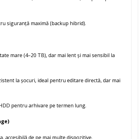
tru siguranță maximă (backup hibrid).
itate mare (4–20 TB), dar mai lent și mai sensibil la
istent la șocuri, ideal pentru editare directă, dar mai
 HDD pentru arhivare pe termen lung.
age)
a, accesibilă de pe mai multe dispozitive.