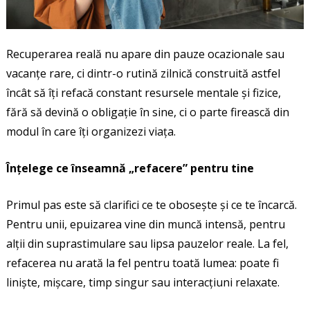
Recuperarea reală nu apare din pauze ocazionale sau
vacanțe rare, ci dintr-o rutină zilnică construită astfel
încât să îți refacă constant resursele mentale și fizice,
fără să devină o obligație în sine, ci o parte firească din
modul în care îți organizezi viața.
Înțelege ce înseamnă „refacere” pentru tine
Primul pas este să clarifici ce te obosește și ce te încarcă.
Pentru unii, epuizarea vine din muncă intensă, pentru
alții din suprastimulare sau lipsa pauzelor reale. La fel,
refacerea nu arată la fel pentru toată lumea: poate fi
liniște, mișcare, timp singur sau interacțiuni relaxate.