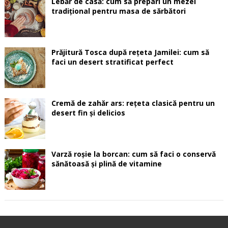
Lebăr de casă: cum să prepari un mezel
tradițional pentru masa de sărbători
Prăjitură Tosca după rețeta Jamilei: cum să
faci un desert stratificat perfect
Cremă de zahăr ars: rețeta clasică pentru un
desert fin și delicios
Varză roșie la borcan: cum să faci o conservă
sănătoasă și plină de vitamine