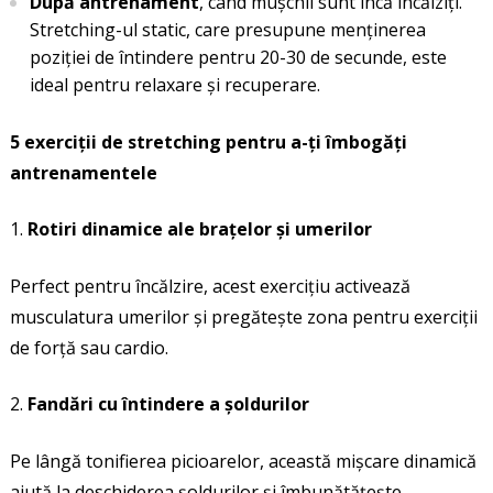
După antrenament
, când mușchii sunt încă încălziți.
Stretching-ul static, care presupune menținerea
poziției de întindere pentru 20-30 de secunde, este
ideal pentru relaxare și recuperare.
5 exerciții de stretching pentru a-ți îmbogăți
antrenamentele
Rotiri dinamice ale brațelor și umerilor
Perfect pentru încălzire, acest exercițiu activează
musculatura umerilor și pregătește zona pentru exerciții
de forță sau cardio.
Fandări cu întindere a șoldurilor
Pe lângă tonifierea picioarelor, această mișcare dinamică
ajută la deschiderea șoldurilor și îmbunătățește