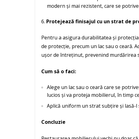
modern și mai rezistent, care se potriveșt
Protejează finisajul cu un strat de pr
Pentru a asigura durabilitatea și protecția 
de protecție, precum un lac sau o ceară. A
ușor de întreținut, prevenind murdărirea 
Cum să o faci:
Alege un lac sau o ceară care se potriveș
lucios și va proteja mobilierul, în timp 
Aplică uniform un strat subțire și lasă-
Concluzie
Restaurarea mobilierului vechi nu doar că 