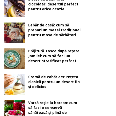
ciocolată: desertul perfect
pentru orice ocazie
Lebăr de casă: cum să
prepari un mezel tradițional
pentru masa de sărbători
Prăjitură Tosca după rețeta
Jamilei: cum să faci un
desert stratificat perfect
Cremă de zahăr ars: rețeta
clasică pentru un desert fin
și delicios
Varză roșie la borcan: cum
să faci o conservă
sănătoasă și plină de