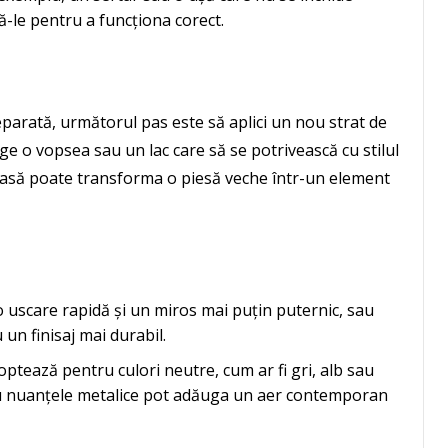
ă-le pentru a funcționa corect.
eparată, următorul pas este să aplici un nou strat de
ege o vopsea sau un lac care să se potrivească cu stilul
ioasă poate transforma o piesă veche într-un element
 uscare rapidă și un miros mai puțin puternic, sau
un finisaj mai durabil.
ptează pentru culori neutre, cum ar fi gri, alb sau
au nuanțele metalice pot adăuga un aer contemporan