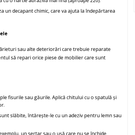
 cu o hârtie abrazivă mai fină (aproape 220).
iza un decapant chimic, care va ajuta la îndepărtarea
sele
ârieturi sau alte deteriorări care trebuie reparate
ntul să repari orice piese de mobilier care sunt
 fisurile sau găurile. Aplică chitului cu o spatulă și
or.
sunt slăbite, întărește-le cu un adeziv pentru lemn sau
exemplu, un sertar sau o ușă care nu se închide