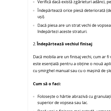
Verifică dacă există zgârieturi adânci, pe
Îndepărtează orice piesă deteriorată (d
uși).
Dacă piesa are un strat vechi de vopsea s
îndepărtezi aceste straturi.
Îndepărtează vechiul finisaj
Dacă mobila are un finisaj vechi, cum ar fi
este esențială pentru a obține o nouă apli
cu șmirghel manual sau cu o mașină de șlefu
Cum să o faci:
Folosește o hârtie abrazivă cu granulaț
superior de vopsea sau lac.