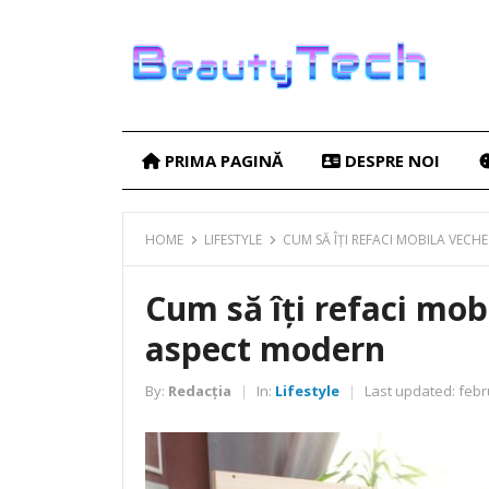
PRIMA PAGINĂ
DESPRE NOI
HOME
LIFESTYLE
CUM SĂ ÎȚI REFACI MOBILA VECHE
Cum să îți refaci mobi
aspect modern
By:
Redacția
In:
Lifestyle
Last updated:
febr
|
|