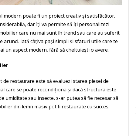
 modern poate fi un proiect creativ și satisfăcător,
siderabilă, dar îți va permite să îți personalizezi
mobilier care nu mai sunt în trend sau care au suferit
arunci. Iată câțiva pași simpli și sfaturi utile care te
i dai un aspect modern, fără să cheltuiești o avere.
lier
t de restaurare este să evaluezi starea piesei de
ial care se poate recondiționa și dacă structura este
de umiditate sau insecte, s-ar putea să fie necesar să
obilier din lemn masiv pot fi restaurate cu succes.