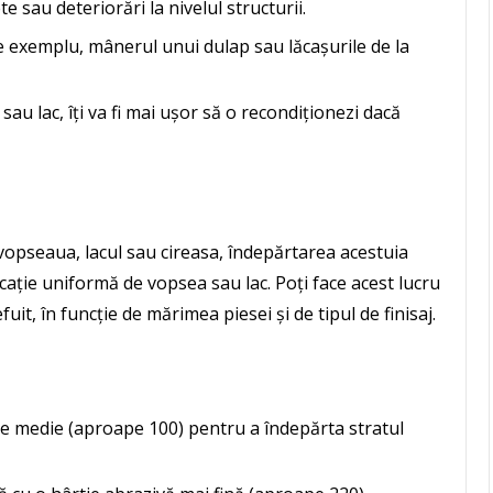
te sau deteriorări la nivelul structurii.
e exemplu, mânerul unui dulap sau lăcașurile de la
au lac, îți va fi mai ușor să o recondiționezi dacă
 vopseaua, lacul sau cireasa, îndepărtarea acestuia
cație uniformă de vopsea sau lac. Poți face acest lucru
it, în funcție de mărimea piesei și de tipul de finisaj.
ie medie (aproape 100) pentru a îndepărta stratul