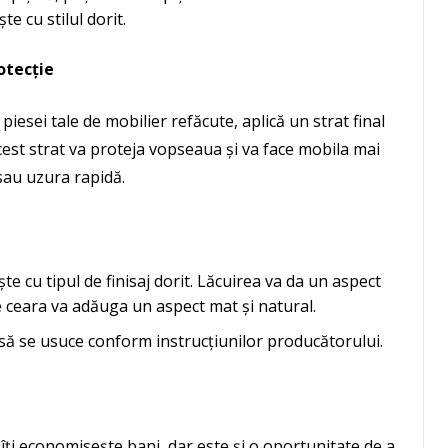
e cu stilul dorit.
otecție
piesei tale de mobilier refăcute, aplică un strat final
cest strat va proteja vopseaua și va face mobila mai
sau uzura rapidă.
te cu tipul de finisaj dorit. Lăcuirea va da un aspect
ce ceara va adăuga un aspect mat și natural.
l să se usuce conform instrucțiunilor producătorului.
îți economisește bani, dar este și o oportunitate de a