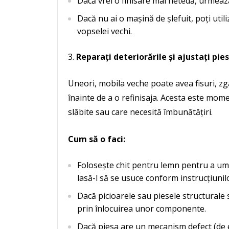
Dacă vrei o finisare mai netedă, urmează
Dacă nu ai o mașină de șlefuit, poți util
vopselei vechi.
Reparați deteriorările și ajustați pie
Uneori, mobila veche poate avea fisuri, zg
înainte de a o refinisaja. Acesta este mome
slăbite sau care necesită îmbunătățiri.
Cum să o faci:
Folosește chit pentru lemn pentru a umple
lasă-l să se usuce conform instrucțiunil
Dacă picioarele sau piesele structurale 
prin înlocuirea unor componente.
Dacă piesa are un mecanism defect (de 