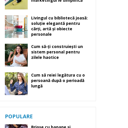
marketingul le simplifică
Livingul cu bibliotecă joasă:
soluție elegantă pentru
cărți, artă și obiecte
personale
Cum să-ți construiești un
sistem personal pentru
zilele haotice
Cum să reiei legătura cu o
persoană după o perioadă
lungă
POPULARE
Brioșe cu banane și