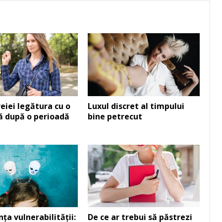
eiei legătura cu o
Luxul discret al timpului
ă după o perioadă
bine petrecut
ța vulnerabilității:
De ce ar trebui să păstrezi