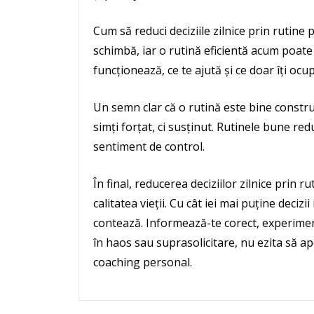
Cum să reduci deciziile zilnice prin rutine
schimbă, iar o rutină eficientă acum poate 
funcționează, ce te ajută și ce doar îți ocu
Un semn clar că o rutină este bine constru
simți forțat, ci susținut. Rutinele bune redu
sentiment de control.
În final, reducerea deciziilor zilnice prin ru
calitatea vieții. Cu cât iei mai puține decizi
contează. Informează-te corect, experiment
în haos sau suprasolicitare, nu ezita să ape
coaching personal.