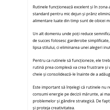
Rutinele funcționează excelent și în zona
standard pentru mic dejun și prânz elimină 
alimentare luate din timp sunt de obicei m
Un alt domeniu unde poți reduce semnificat
de succes folosesc garderobe simplificate,
lipsa stilului, ci eliminarea unei alegeri inu
Pentru ca rutinele să funcționeze, ele trebui
rutină prea complexă va crea frustrare și 
cheie și consolidează-le înainte de a adăug
Este important să înțelegi că rutinele nu r
consumi energie pe decizii mărunte, ai mai
problemelor și gândire strategică. De fapt,
și proteja creativitatea.