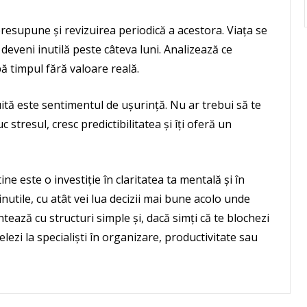
 presupune și revizuirea periodică a acestora. Viața se
deveni inutilă peste câteva luni. Analizează ce
pă timpul fără valoare reală.
ită este sentimentul de ușurință. Nu ar trebui să te
c stresul, cresc predictibilitatea și îți oferă un
tine este o investiție în claritatea ta mentală și în
i inutile, cu atât vei lua decizii mai bune acolo unde
ează cu structuri simple și, dacă simți că te blochezi
lezi la specialiști în organizare, productivitate sau