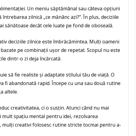
 alimentației. Un meniu săptămânal sau câteva opțiuni
întrebarea zilnică „ce mănânc azi?”. În plus, deciziile
ai sănătoase decât cele luate pe fond de oboseală.
iv deciziile zilnice este îmbrăcămintea. Mulți oameni
 bazate pe combinații ușor de repetat. Scopul nu este
tile dintr-o zi deja încărcată.
e să fie realiste și adaptate stilului tău de viață. O
va fi abandonată rapid. Începe cu una sau două rutine
a altele.
educ creativitatea, ci o susțin. Atunci când nu mai
 mult spațiu mental pentru idei, rezolvarea
 mulți creativi folosesc rutine stricte tocmai pentru a-