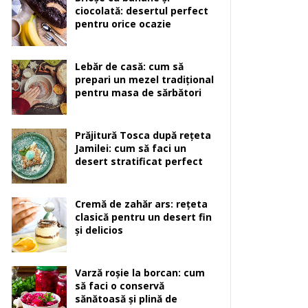
ciocolată: desertul perfect
pentru orice ocazie
Lebăr de casă: cum să
prepari un mezel tradițional
pentru masa de sărbători
Prăjitură Tosca după rețeta
Jamilei: cum să faci un
desert stratificat perfect
Cremă de zahăr ars: rețeta
clasică pentru un desert fin
și delicios
Varză roșie la borcan: cum
să faci o conservă
sănătoasă și plină de