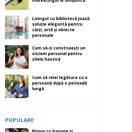
marketingul le simplifică
Livingul cu bibliotecă joasă:
soluție elegantă pentru
cărți, artă și obiecte
personale
Cum să-ți construiești un
sistem personal pentru
zilele haotice
Cum să reiei legătura cu o
persoană după o perioadă
lungă
POPULARE
Brioșe cu banane și