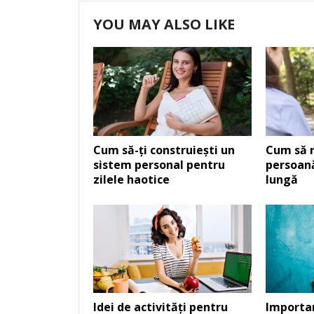
YOU MAY ALSO LIKE
Cum să-ți construiești un
Cum să r
sistem personal pentru
persoan
zilele haotice
lungă
Idei de activități pentru
Importan