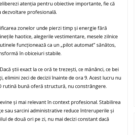
ți eliberezi atenția pentru obiective importante, fie că
 dezvoltare profesională.
tificarea zonelor unde pierzi timp și energie fără
inețile haotice, alegerile vestimentare, mesele zilnice
 Rutinele funcționează ca un „pilot automat” sănătos,
ansformă în obiceiuri stabile.
acă știi exact la ce oră te trezești, ce mănânci, ce bei
ți, elimini zeci de decizii înainte de ora 9. Acest lucru nu
 O rutină bună oferă structură, nu constrângere.
devine și mai relevant în context profesional. Stabilirea
țe sau sarcini administrative reduce întreruperile și
ailul de două ori pe zi, nu mai decizi constant dacă