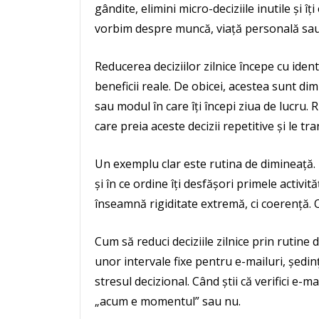
gândite, elimini micro-deciziile inutile și î
vorbim despre muncă, viață personală sau
Reducerea deciziilor zilnice începe cu iden
beneficii reale. De obicei, acestea sunt dim
sau modul în care îți începi ziua de lucru.
care preia aceste decizii repetitive și le tr
Un exemplu clar este rutina de dimineață. D
și în ce ordine îți desfășori primele activită
înseamnă rigiditate extremă, ci coerență.
Cum să reduci deciziile zilnice prin rutine 
unor intervale fixe pentru e-mailuri, ședin
stresul decizional. Când știi că verifici e-m
„acum e momentul” sau nu.