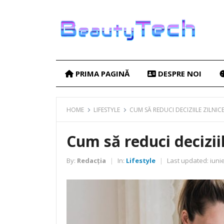
PRIMA PAGINĂ
DESPRE NOI
HOME
LIFESTYLE
CUM SĂ REDUCI DECIZIILE ZILNIC
Cum să reduci deciziil
By:
Redacția
In:
Lifestyle
Last updated:
iunie
|
|