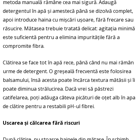
metoda manuală rămâne cea mai sigură. Adaugă
detergentul în apă și amestecă până se dizolvă complet,
apoi introduce haina cu mișcări ușoare, fără frecare sau
răsucire. Mătasea trebuie tratată delicat: agitația minimă
este suficientă pentru a elimina impuritățile fără a
compromite fibra.
Clătirea se face tot în apă rece, până când nu mai rămân
urme de detergent. O greșeală frecventă este folosirea
balsamului, însă acesta poate încărca textura mătăsii și îi
poate diminua strălucirea. Dacă vrei să păstrezi
catifelarea, poți adăuga câteva picături de oțet alb în apa
de clătire pentru a restabili pH-ul fibrei.
Uscarea și călcarea fără riscuri
După clătire, nu stoarce hainele din mătase. În schimb,