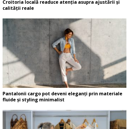
Croitoria locală readuce atenția asupra ajustării și
calității reale
Pantalonii cargo pot deveni eleganți prin materiale
fluide și styling minimalist