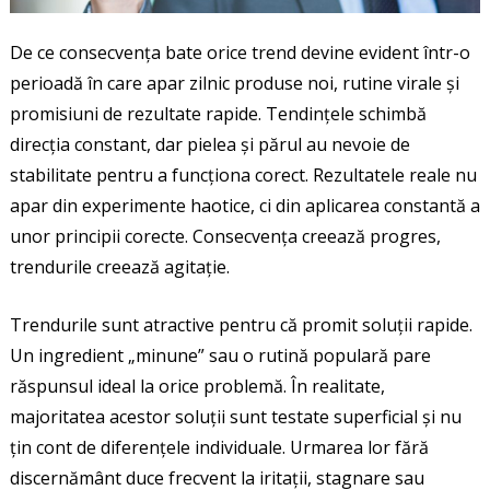
De ce consecvența bate orice trend devine evident într-o
perioadă în care apar zilnic produse noi, rutine virale și
promisiuni de rezultate rapide. Tendințele schimbă
direcția constant, dar pielea și părul au nevoie de
stabilitate pentru a funcționa corect. Rezultatele reale nu
apar din experimente haotice, ci din aplicarea constantă a
unor principii corecte. Consecvența creează progres,
trendurile creează agitație.
Trendurile sunt atractive pentru că promit soluții rapide.
Un ingredient „minune” sau o rutină populară pare
răspunsul ideal la orice problemă. În realitate,
majoritatea acestor soluții sunt testate superficial și nu
țin cont de diferențele individuale. Urmarea lor fără
discernământ duce frecvent la iritații, stagnare sau