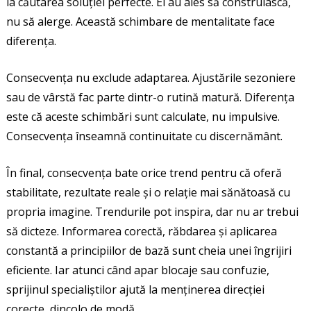
la căutarea soluției perfecte. Ei au ales să construiască,
nu să alerge. Această schimbare de mentalitate face
diferența.
Consecvența nu exclude adaptarea. Ajustările sezoniere
sau de vârstă fac parte dintr-o rutină matură. Diferența
este că aceste schimbări sunt calculate, nu impulsive.
Consecvența înseamnă continuitate cu discernământ.
În final, consecvența bate orice trend pentru că oferă
stabilitate, rezultate reale și o relație mai sănătoasă cu
propria imagine. Trendurile pot inspira, dar nu ar trebui
să dicteze. Informarea corectă, răbdarea și aplicarea
constantă a principiilor de bază sunt cheia unei îngrijiri
eficiente. Iar atunci când apar blocaje sau confuzie,
sprijinul specialiștilor ajută la menținerea direcției
corecte, dincolo de modă.