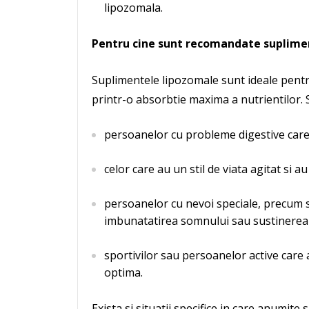
lipozomala.
Pentru cine sunt recomandate suplime
Suplimentele lipozomale sunt ideale pentr
printr-o absorbtie maxima a nutrientilor. 
persoanelor cu probleme digestive care a
celor care au un stil de viata agitat si a
persoanelor cu nevoi speciale, precum s
imbunatatirea somnului sau sustinerea s
sportivilor sau persoanelor active care
optima.
Exista si situatii specifice in care anumit