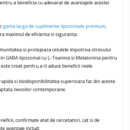
pentru a beneficia cu adevarat de avantajele acestei
 o
gama larga de suplimente lipozomale premium
,
ura maximul de eficienta si siguranta.
imunitatea si protejeaza celulele impotriva stresului
ntin GABA lipozomal cu L-Teanina si Melatonina pentru
este creat pentru a-ti aduce beneficii reale.
rapida si biodisponibilitatea superioara fac din aceste
aptata nevoilor contemporane.
ficii, confirmate atat de cercetatori, cat si de
te avantaje includ: