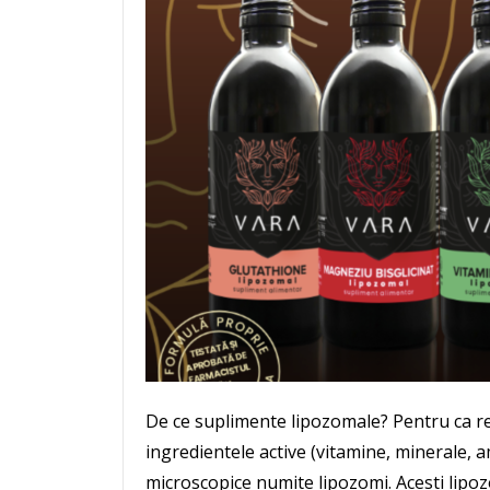
De ce suplimente lipozomale? Pentru ca r
ingredientele active (vitamine, minerale, am
microscopice numite lipozomi. Acesti lipo