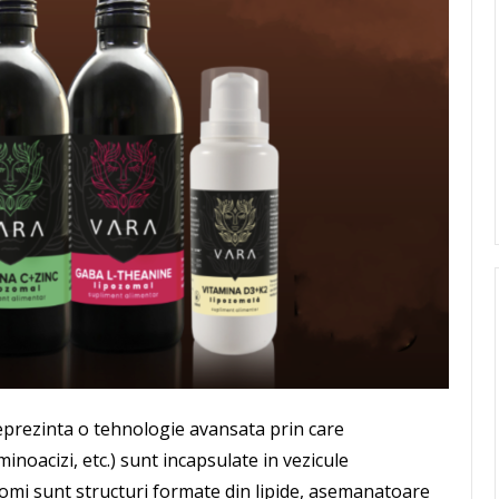
eprezinta o tehnologie avansata prin care
inoacizi, etc.) sunt incapsulate in vezicule
zomi sunt structuri formate din lipide, asemanatoare