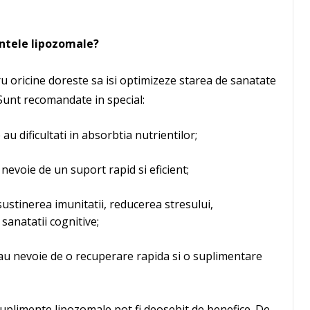
ntele lipozomale?
u oricine doreste sa isi optimizeze starea de sanatate
Sunt recomandate in special:
u dificultati in absorbtia nutrientilor;
u nevoie de un suport rapid si eficient;
ustinerea imunitatii, reducerea stresului,
anatatii cognitive;
 au nevoie de o recuperare rapida si o suplimentare
e suplimente lipozomale pot fi deosebit de benefice. De