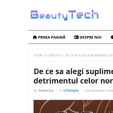
PRIMA PAGINĂ
DESPRE NOI
HOME
LIFESTYLE
DE CE SA ALEGI SUPLIMENTELE 
De ce sa alegi suplim
detrimentul celor no
By:
Redacția
In:
Lifestyle
Last updated:
iunie
|
|