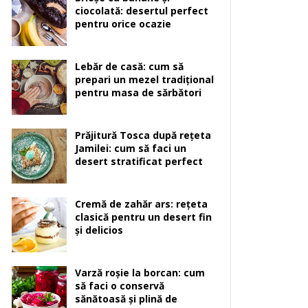
ciocolată: desertul perfect
pentru orice ocazie
Lebăr de casă: cum să
prepari un mezel tradițional
pentru masa de sărbători
Prăjitură Tosca după rețeta
Jamilei: cum să faci un
desert stratificat perfect
Cremă de zahăr ars: rețeta
clasică pentru un desert fin
și delicios
Varză roșie la borcan: cum
să faci o conservă
sănătoasă și plină de