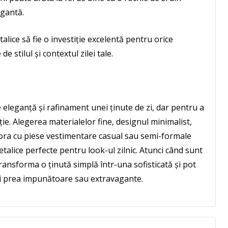
egantă.
talice să fie o investiție excelentă pentru orice
e stilul și contextul zilei tale.
 eleganță și rafinament unei ținute de zi, dar pentru a
nție. Alegerea materialelor fine, designul minimalist,
ora cu piese vestimentare casual sau semi-formale
talice perfecte pentru look-ul zilnic. Atunci când sunt
transforma o ținută simplă într-una sofisticată și pot
eni prea impunătoare sau extravagante.