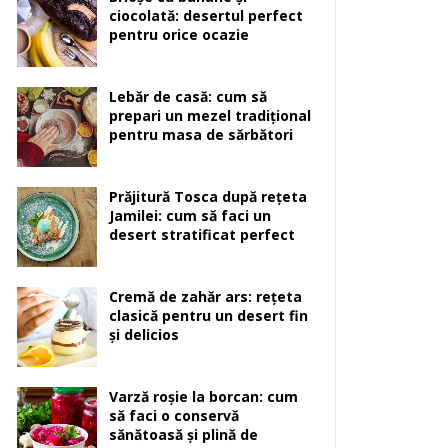
ciocolată: desertul perfect
pentru orice ocazie
Lebăr de casă: cum să
prepari un mezel tradițional
pentru masa de sărbători
Prăjitură Tosca după rețeta
Jamilei: cum să faci un
desert stratificat perfect
Cremă de zahăr ars: rețeta
clasică pentru un desert fin
și delicios
Varză roșie la borcan: cum
să faci o conservă
sănătoasă și plină de