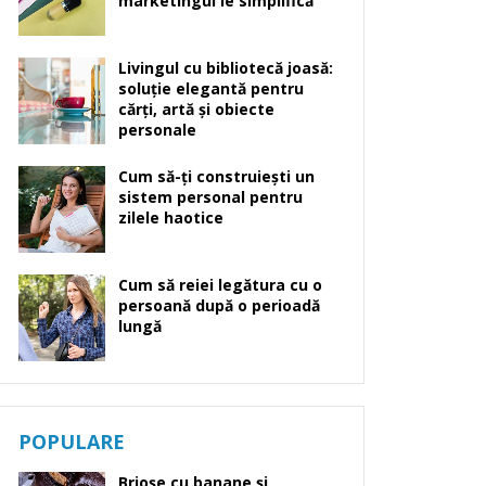
marketingul le simplifică
Livingul cu bibliotecă joasă:
soluție elegantă pentru
cărți, artă și obiecte
personale
Cum să-ți construiești un
sistem personal pentru
zilele haotice
Cum să reiei legătura cu o
persoană după o perioadă
lungă
POPULARE
Brioșe cu banane și