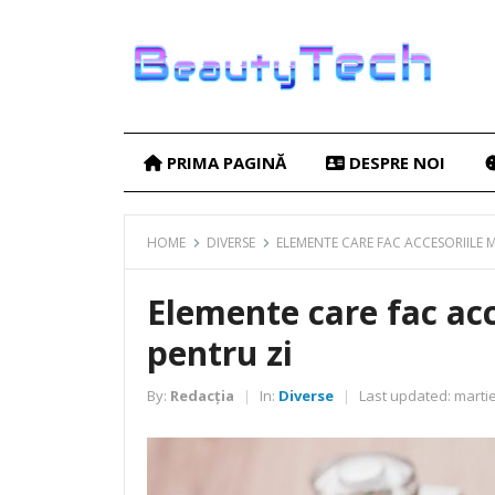
PRIMA PAGINĂ
DESPRE NOI
HOME
DIVERSE
ELEMENTE CARE FAC ACCESORIILE M
Elemente care fac acc
pentru zi
By:
Redacția
In:
Diverse
Last updated:
martie
|
|