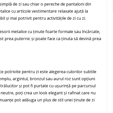
simplă de zi sau chiar o pereche de pantaloni din
alice cu articole vestimentare relaxate ajută la
l și mai potrivit pentru activitățile de zi cu zi.
orii metalice cu ținute foarte formale sau încărcate,
t prea puternic și poate face ca ținuta să devină prea
ce potrivite pentru zi este alegerea culorilor subtile
emplu, argintul, bronzul sau aurul roz sunt opțiuni
rălucitor și pot fi purtate cu ușurință pe parcursul
ri neutre, poți crea un look elegant și rafinat care nu
nuanțe pot adăuga un plus de stil unei ținute de zi