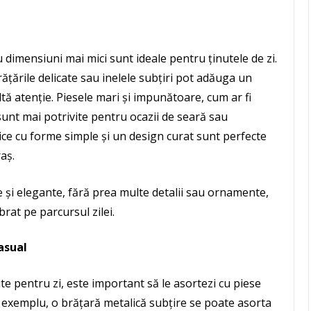
u dimensiuni mai mici sunt ideale pentru ținutele de zi.
brățările delicate sau inelele subțiri pot adăuga un
tă atenție. Piesele mari și impunătoare, cum ar fi
sunt mai potrivite pentru ocazii de seară sau
ice cu forme simple și un design curat sunt perfecte
aș.
e și elegante, fără prea multe detalii sau ornamente,
rat pe parcursul zilei.
asual
ite pentru zi, este important să le asortezi cu piese
exemplu, o brățară metalică subțire se poate asorta