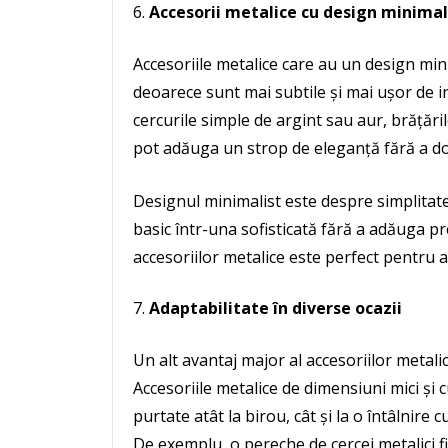
Accesorii metalice cu design minimal
Accesoriile metalice care au un design mini
deoarece sunt mai subtile și mai ușor de i
cercurile simple de argint sau aur, brățări
pot adăuga un strop de eleganță fără a do
Designul minimalist este despre simplitate 
basic într-una sofisticată fără a adăuga p
accesoriilor metalice este perfect pentru a 
Adaptabilitate în diverse ocazii
Un alt avantaj major al accesoriilor metalic
Accesoriile metalice de dimensiuni mici și c
purtate atât la birou, cât și la o întâlnire 
De exemplu, o pereche de cercei metalici fin