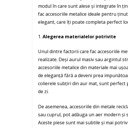
modul în care sunt alese și integrate în ți
fac accesoriile metalice ideale pentru ținut
elegant, care îți poate completa perfect loo
Alegerea materialelor potrivite
Unul dintre factorii care fac accesoriile me
realizate. Deși aurul masiv sau argintul s
accesoriile metalice din materiale mai ușo
de eleganță fără a deveni prea impunătoar
colierele subțiri din aur mat, sunt perfect
de zi.
De asemenea, accesoriile din metale recicla
sau cuprul, pot adăuga un aer modern și su
Aceste piese sunt mai subtile și mai potrivi