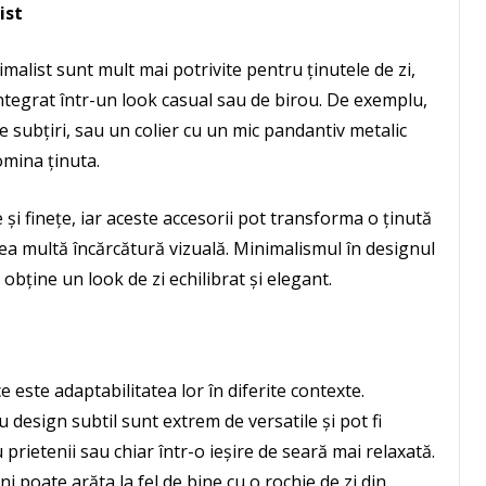
ist
malist sunt mult mai potrivite pentru ținutele de zi,
ntegrat într-un look casual sau de birou. De exemplu,
le subțiri, sau un colier cu un mic pandantiv metalic
mina ținuta.
și finețe, iar aceste accesorii pot transforma o ținută
rea multă încărcătură vizuală. Minimalismul în designul
obține un look de zi echilibrat și elegant.
e este adaptabilitatea lor în diferite contexte.
u design subtil sunt extrem de versatile și pot fi
cu prietenii sau chiar într-o ieșire de seară mai relaxată.
i poate arăta la fel de bine cu o rochie de zi din