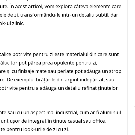
nute. În acest articol, vom explora câteva elemente care
ele de zi, transformându-le într-un detaliu subtil, dar
k-ul zilnic.
talice potrivite pentru zi este materialul din care sunt
trălucitor pot părea prea opulente pentru zi,
are și cu finisaje mate sau perlate pot adăuga un strop
e. De exemplu, brățările din argint îndepărtat, sau
 potrivite pentru a adăuga un detaliu rafinat ținutelor
te sau cu un aspect mai industrial, cum ar fi aluminiul
nt ușor de integrat în ținute casual sau office.
te pentru look-urile de zi cu zi.