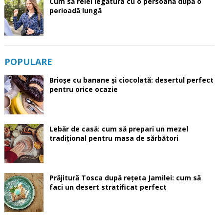
Cum să reiei legătura cu o persoană după o
perioadă lungă
POPULARE
Brioșe cu banane și ciocolată: desertul perfect
pentru orice ocazie
Lebăr de casă: cum să prepari un mezel
tradițional pentru masa de sărbători
Prăjitură Tosca după rețeta Jamilei: cum să
faci un desert stratificat perfect