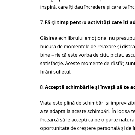
inspiră, care îți dau încredere și care te în
Fă-ți timp pentru activități care îți a
Găsirea echilibrului emoțional nu presupun
bucura de momentele de relaxare și distracți
bine – fie că este vorba de citit, pictat, as
satisfacție. Aceste momente de răsfăț sunt 
hrăni sufletul.
Acceptă schimbările și învață să te a
Viața este plină de schimbări și imprevizib
a te adapta la aceste schimbări. În loc să t
încearcă să le accepți ca pe o parte natural
oportunitate de creștere personală și de î