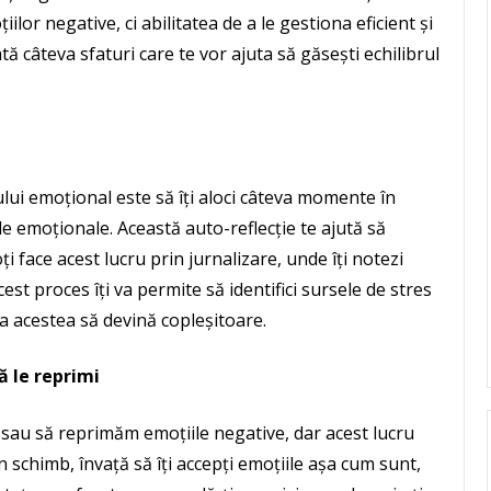
r negative, ci abilitatea de a le gestiona eficient și
ată câteva sfaturi care te vor ajuta să găsești echilibrul
lui emoțional este să îți aloci câteva momente în
ale emoționale. Această auto-reflecție te ajută să
oți face acest lucru prin jurnalizare, unde îți notezi
cest proces îți va permite să identifici sursele de stres
ca acestea să devină copleșitoare.
ă le reprimi
 sau să reprimăm emoțiile negative, dar acest lucru
În schimb, învață să îți accepți emoțiile așa cum sunt,