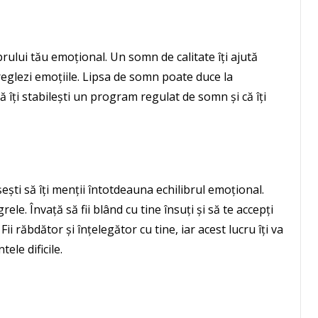
rului tău emoțional. Un somn de calitate îți ajută
 reglezi emoțiile. Lipsa de somn poate duce la
 că îți stabilești un program regulat de somn și că îți
ești să îți menții întotdeauna echilibrul emoțional.
rele. Învață să fii blând cu tine însuți și să te accepți
Fii răbdător și înțelegător cu tine, iar acest lucru îți va
le dificile.