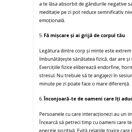
a te lăsa absorbit de gândurile negative sau
meditație pe zi pot reduce semnificativ niv
emoțională.
Fă mișcare și ai grijă de corpul tău
Legătura dintre corp și minte este extrem d
îmbunătățește sănătatea fizică, dar are și 
Exercițiile fizice eliberează endorfine, hor
stresul. Nu trebuie să te angajezi în sesiu
minute pe zi poate face o mare diferență.
Înconjoară-te de oameni care îți adu
Persoanele cu care interacționezi au un im
Încearcă să petreci timp cu oameni care te s
energie pozitivă. Evită relațiile toxice ca