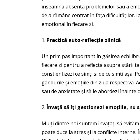
înseamnă absența problemelor sau a emoțiilo
de a rămâne centrat în fața dificultăților. I
emoțional în fiecare zi.
Practică auto-reflecția zilnică
Un prim pas important în găsirea echilibru
fiecare zi pentru a reflecta asupra stării t
conștientizezi ce simți și de ce simți așa. P
gândurile și emoțiile din ziua respectivă. A
sau de anxietate și să le abordezi înainte 
Învață să îți gestionezi emoțiile, nu s
Mulți dintre noi suntem învățați să evităm
poate duce la stres și la conflicte interne. 