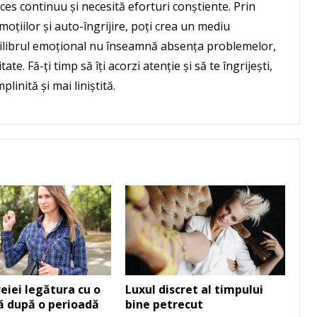
ces continuu și necesită eforturi conștiente. Prin
oțiilor și auto-îngrijire, poți crea un mediu
chilibrul emoțional nu înseamnă absența problemelor,
tate. Fă-ți timp să îți acorzi atenție și să te îngrijești,
plinită și mai liniștită.
eiei legătura cu o
Luxul discret al timpului
ă după o perioadă
bine petrecut