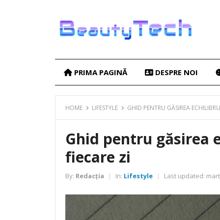
PRIMA PAGINĂ
DESPRE NOI
HOME
LIFESTYLE
GHID PENTRU GĂSIREA ECHILIBRU
Ghid pentru găsirea e
fiecare zi
By:
Redacția
In:
Lifestyle
Last updated:
marti
|
|