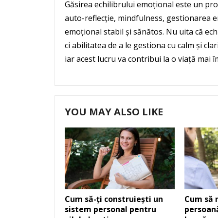
Găsirea echilibrului emoțional este un pro
auto-reflecție, mindfulness, gestionarea em
emoțional stabil și sănătos. Nu uita că e
ci abilitatea de a le gestiona cu calm și clari
iar acest lucru va contribui la o viață mai îm
YOU MAY ALSO LIKE
Cum să-ți construiești un
Cum să r
sistem personal pentru
persoan