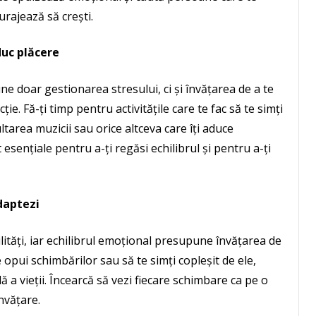
curajează să crești.
duc plăcere
e doar gestionarea stresului, ci și învățarea de a te
e. Fă-ți timp pentru activitățile care te fac să te simți
cultarea muzicii sau orice altceva care îți aduce
esențiale pentru a-ți regăsi echilibrul și pentru a-ți
daptezi
ilități, iar echilibrul emoțional presupune învățarea de
e opui schimbărilor sau să te simți copleșit de ele,
ă a vieții. Încearcă să vezi fiecare schimbare ca pe o
nvățare.