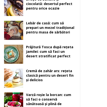
ciocolată: desertul perfect
pentru orice ocazie
Lebăr de casă: cum să
prepari un mezel tradițional
pentru masa de sărbători
Prăjitură Tosca după rețeta
Jamilei: cum să faci un
desert stratificat perfect
Cremă de zahăr ars: rețeta
clasică pentru un desert fin
și delicios
Varză roșie la borcan: cum
să faci o conservă
sănătoasă și plină de