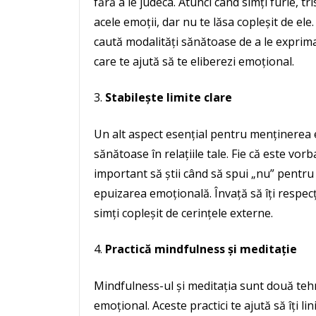
fără a le judeca. Atunci când simți furie, t
acele emoții, dar nu te lăsa copleșit de ele
caută modalități sănătoase de a le exprima,
care te ajută să te eliberezi emoțional.
Stabilește limite clare
Un alt aspect esențial pentru menținerea ec
sănătoase în relațiile tale. Fie că este vor
important să știi când să spui „nu” pentru 
epuizarea emoțională. Învață să îți respecți 
simți copleșit de cerințele externe.
Practică mindfulness și meditație
Mindfulness-ul și meditația sunt două tehn
emoțional. Aceste practici te ajută să îți li