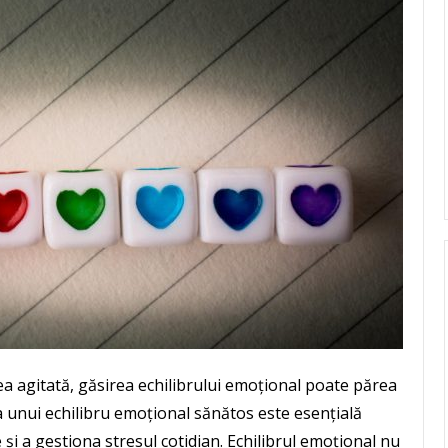
a agitată, găsirea echilibrului emoțional poate părea
 unui echilibru emoțional sănătos este esențială
e și a gestiona stresul cotidian. Echilibrul emoțional nu