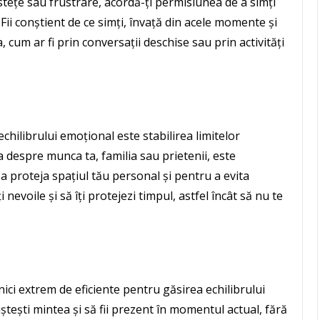
ristețe sau frustrare, acordă-ți permisiunea de a simți
. Fii conștient de ce simți, învață din acele momente și
 cum ar fi prin conversații deschise sau prin activități
hilibrului emoțional este stabilirea limitelor
ba despre munca ta, familia sau prietenii, este
a proteja spațiul tău personal și pentru a evita
nevoile și să îți protejezi timpul, astfel încât să nu te
ici extrem de eficiente pentru găsirea echilibrului
niștești mintea și să fii prezent în momentul actual, fără