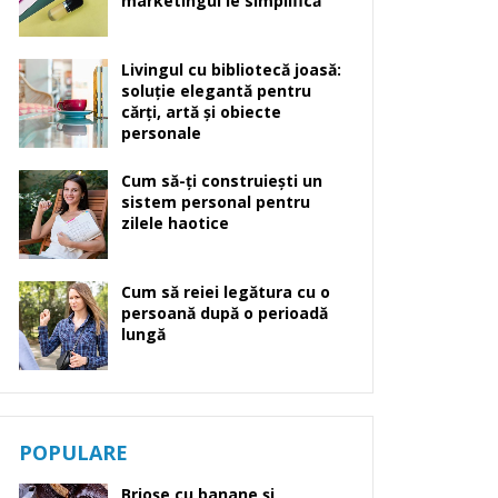
marketingul le simplifică
Livingul cu bibliotecă joasă:
soluție elegantă pentru
cărți, artă și obiecte
personale
Cum să-ți construiești un
sistem personal pentru
zilele haotice
Cum să reiei legătura cu o
persoană după o perioadă
lungă
POPULARE
Brioșe cu banane și