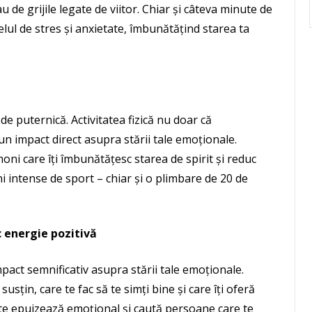
 de grijile legate de viitor. Chiar și câteva minute de
elul de stres și anxietate, îmbunătățind starea ta
e puternică. Activitatea fizică nu doar că
un impact direct asupra stării tale emoționale.
moni care îți îmbunătățesc starea de spirit și reduc
ni intense de sport – chiar și o plimbare de 20 de
c energie pozitivă
pact semnificativ asupra stării tale emoționale.
usțin, care te fac să te simți bine și care îți oferă
re te epuizează emoțional și caută persoane care te