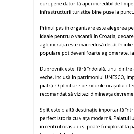
europene datorită apei incredibil de limpe
infrastructurii turistice bine puse la punct.
Primul pas în organizare este alegerea per
ideale pentru o vacanță în Croația, deoare
aglomerația este mai redusă decât în iulie ș
populare pot deveni foarte aglomerate, iar
Dubrovnik este, fără îndoială, unul dintre
veche, inclusă în patrimoniul UNESCO, impr
piatră. O plimbare pe zidurile orașului o
recomandat să vizitezi dimineața devreme s
Split este o altă destinație importantă în
perfect istoria cu viața modernă. Palatul lu
în centrul orașului și poate fi explorat la 