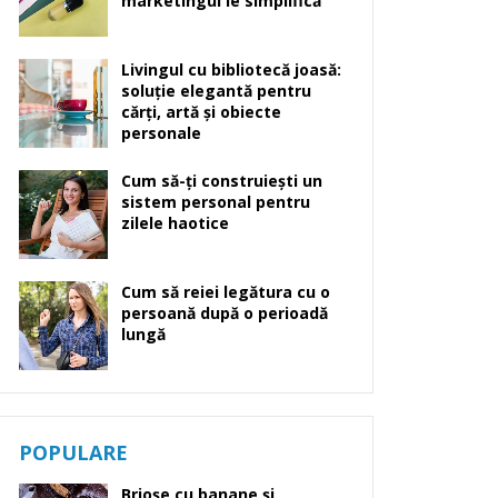
marketingul le simplifică
Livingul cu bibliotecă joasă:
soluție elegantă pentru
cărți, artă și obiecte
personale
Cum să-ți construiești un
sistem personal pentru
zilele haotice
Cum să reiei legătura cu o
persoană după o perioadă
lungă
POPULARE
Brioșe cu banane și