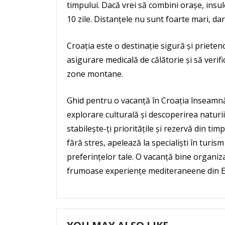
timpului. Dacă vrei să combini orașe, insu
10 zile. Distanțele nu sunt foarte mari, dar 
Croația este o destinație sigură și prieten
asigurare medicală de călătorie și să verifi
zone montane.
Ghid pentru o vacanță în Croația înseamnă 
explorare culturală și descoperirea naturi
stabilește-ți prioritățile și rezervă din timp
fără stres, apelează la specialiști în turis
preferințelor tale. O vacanță bine organiz
frumoase experiențe mediteraneene din 