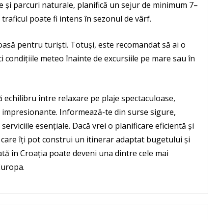
le și parcuri naturale, planifică un sejur de minimum 7–
traficul poate fi intens în sezonul de vârf.
oasă pentru turiști. Totuși, este recomandat să ai o
ci condițiile meteo înainte de excursiile pe mare sau în
echilibru între relaxare pe plaje spectaculoase,
i impresionante. Informează-te din surse sigure,
 serviciile esențiale. Dacă vrei o planificare eficientă și
m care îți pot construi un itinerar adaptat bugetului și
ată în Croația poate deveni una dintre cele mai
Europa.