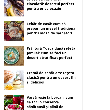
ciocolată: desertul perfect
pentru orice ocazie
Lebăr de casă: cum să
prepari un mezel tradițional
pentru masa de sărbători
Prăjitură Tosca după rețeta
Jamilei: cum să faci un
desert stratificat perfect
Cremă de zahăr ars: rețeta
clasică pentru un desert fin
și delicios
Varză roșie la borcan: cum
să faci o conservă
sănătoasă și plină de