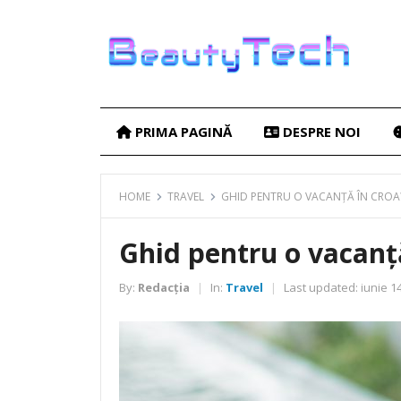
PRIMA PAGINĂ
DESPRE NOI
HOME
TRAVEL
GHID PENTRU O VACANȚĂ ÎN CROA
Ghid pentru o vacanț
By:
Redacția
In:
Travel
Last updated:
iunie 14
|
|