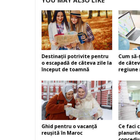
YOU MAY ALSO LIKE
Destinații potrivite pentru
Cum să-ț
o escapadă de câteva zile la
de câtev
început de toamnă
regiune
Ghid pentru o vacanță
Ce faci 
reușită în Maroc
planuril
concedi