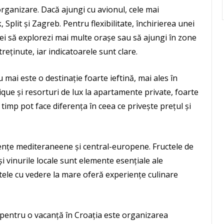
rganizare. Dacă ajungi cu avionul, cele mai
plit și Zagreb. Pentru flexibilitate, închirierea unei
ei să explorezi mai multe orașe sau să ajungi în zone
reținute, iar indicatoarele sunt clare.
 mai este o destinație foarte ieftină, mai ales în
ique și resorturi de lux la apartamente private, foarte
timp pot face diferența în ceea ce privește prețul și
ențe mediteraneene și central-europene. Fructele de
i vinurile locale sunt elemente esențiale ale
tele cu vedere la mare oferă experiențe culinare
d pentru o vacanță în Croația este organizarea