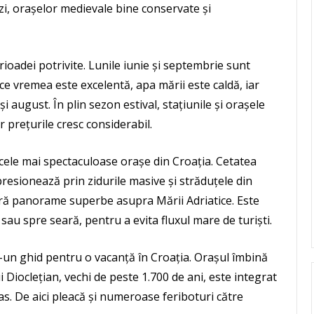
zi, orașelor medievale bine conservate și
ioadei potrivite. Lunile iunie și septembrie sunt
ce vremea este excelentă, apa mării este caldă, iar
i august. În plin sezon estival, stațiunile și orașele
 prețurile cresc considerabil.
 cele mai spectaculoase orașe din Croația. Cetatea
esionează prin zidurile masive și străduțele din
feră panorame superbe asupra Mării Adriatice. Este
au spre seară, pentru a evita fluxul mare de turiști.
tr-un ghid pentru o vacanță în Croația. Orașul îmbină
i Dioclețian, vechi de peste 1.700 de ani, este integrat
pas. De aici pleacă și numeroase feriboturi către