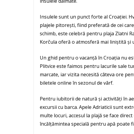
insulele dalmate.
Insulele sunt un punct forte al Croației. 
plajele pitorești, fiind preferată de cei ca
schimb, este celebră pentru plaja Zlatni Ra
Korčula oferă o atmosferă mai liniștită și 
Un ghid pentru o vacanță în Croația nu est
Plitvice este faimos pentru lacurile sale t
marcate, iar vizita necesită câteva ore pent
biletele online în sezonul de vârf.
Pentru iubitorii de natură și activități în a
excursii cu barca. Apele Adriaticii sunt ex
multe locuri, accesul la plajă se face dire
încălțămintea specială pentru apă poate fi 