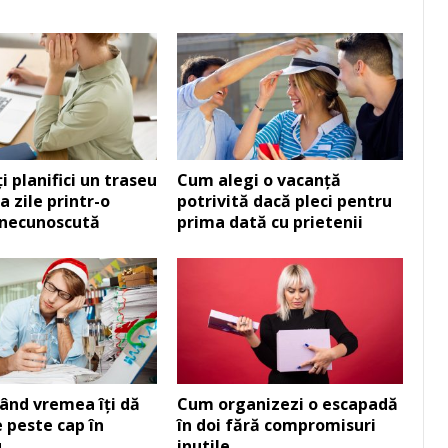
i planifici un traseu
Cum alegi o vacanță
a zile printr-o
potrivită dacă pleci pentru
 necunoscută
prima dată cu prietenii
când vremea îți dă
Cum organizezi o escapadă
e peste cap în
în doi fără compromisuri
u
inutile