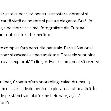
Hvar este cunoscută pentru atmosfera vibrantă și
re caută viață de noapte și peisaje elegante. Brač, în
t, una dintre cele mai fotografiate din Europa.
un centru istoric fermecător.
e complet fără parcurile naturale. Parcul Național
urcoaz și cascadele spectaculoase. Traseele sunt bine
ru a fi explorată în liniște. Este recomandat să rezervi
er liber, Croația oferă snorkeling, caiac, drumeții și
trem de clare, ideale pentru explorarea subacvatică. În
ct de pe stânci sau platforme betonate, așa că
utilă.