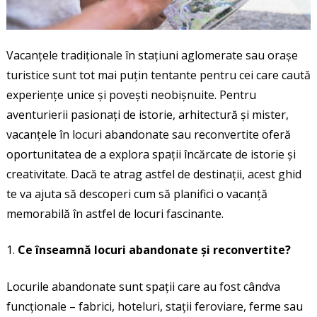
Vacanțele tradiționale în stațiuni aglomerate sau orașe
turistice sunt tot mai puțin tentante pentru cei care caută
experiențe unice și povești neobișnuite. Pentru
aventurierii pasionați de istorie, arhitectură și mister,
vacanțele în locuri abandonate sau reconvertite oferă
oportunitatea de a explora spații încărcate de istorie și
creativitate. Dacă te atrag astfel de destinații, acest ghid
te va ajuta să descoperi cum să planifici o vacanță
memorabilă în astfel de locuri fascinante.
Ce înseamnă locuri abandonate și reconvertite?
Locurile abandonate sunt spații care au fost cândva
funcționale – fabrici, hoteluri, stații feroviare, ferme sau