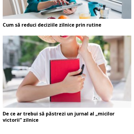
Cum să reduci deciziile zilnice prin rutine
De ce ar trebui să păstrezi un jurnal al „micilor
victorii” zilnice