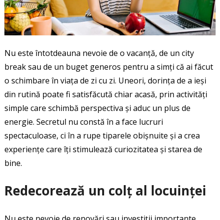
Nu este întotdeauna nevoie de o vacanță, de un city
break sau de un buget generos pentru a simți că ai făcut
o schimbare în viața de zi cu zi. Uneori, dorința de a ieși
din rutină poate fi satisfăcută chiar acasă, prin activități
simple care schimbă perspectiva și aduc un plus de
energie. Secretul nu constă în a face lucruri
spectaculoase, ci în a rupe tiparele obișnuite și a crea
experiențe care îți stimulează curiozitatea și starea de
bine.
Redecorează un colț al locuinței
Nu este nevoie de renovări sau investiții importante