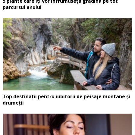
5 plante care îți vor înfrumuseța grădina pe tot
parcursul anului
Top destinații pentru iubitorii de peisaje montane și
drumeții