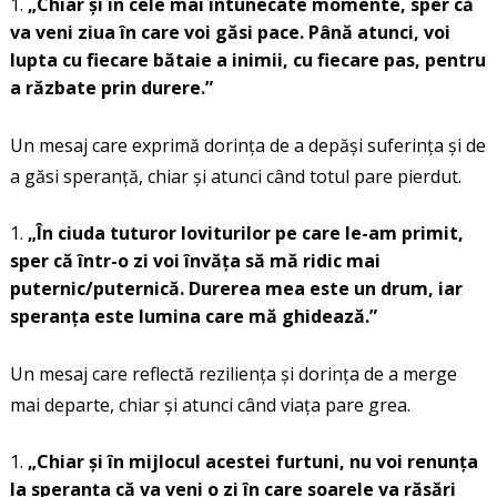
„Chiar și în cele mai întunecate momente, sper că
va veni ziua în care voi găsi pace. Până atunci, voi
lupta cu fiecare bătaie a inimii, cu fiecare pas, pentru
a răzbate prin durere.”
Un mesaj care exprimă dorința de a depăși suferința și de
a găsi speranță, chiar și atunci când totul pare pierdut.
„În ciuda tuturor loviturilor pe care le-am primit,
sper că într-o zi voi învăța să mă ridic mai
puternic/puternică. Durerea mea este un drum, iar
speranța este lumina care mă ghidează.”
Un mesaj care reflectă reziliența și dorința de a merge
mai departe, chiar și atunci când viața pare grea.
„Chiar și în mijlocul acestei furtuni, nu voi renunța
la speranța că va veni o zi în care soarele va răsări