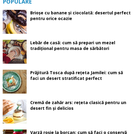
POPULARE
Brioșe cu banane și ciocolată: desertul perfect
pentru orice ocazie
Lebăr de casă: cum să prepari un mezel
tradițional pentru masa de sărbători
Prăjitură Tosca după rețeta Jamilei: cum să
faci un desert stratificat perfect
Cremă de zahăr ars: rețeta clasică pentru un
desert fin și delicios
Varză roșie la borcan: cum să faci o conservă