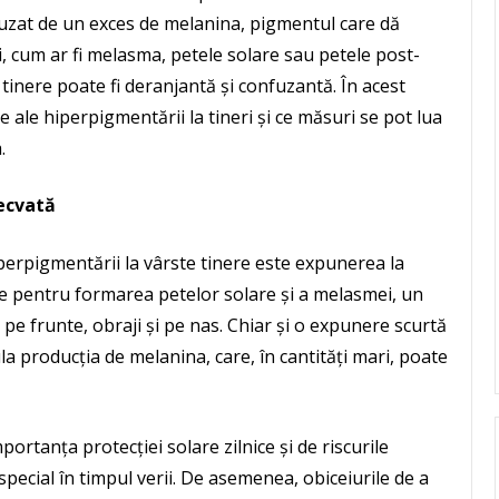
uzat de un exces de melanina, pigmentul care dă
uri, cum ar fi melasma, petele solare sau petele post-
e tinere poate fi deranjantă și confuzantă. În acest
 ale hiperpigmentării la tineri și ce măsuri se pot lua
.
decvată
perpigmentării la vârste tinere este expunerea la
te pentru formarea petelor solare și a melasmei, un
e frunte, obraji și pe nas. Chiar și o expunere scurtă
a producția de melanina, care, în cantități mari, poate
portanța protecției solare zilnice și de riscurile
special în timpul verii. De asemenea, obiceiurile de a