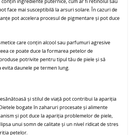
onțin ingrediente puternice, cum ar fi retinolul sau
 pot face mai susceptibilă la arsuri solare. În cazuri de
anțe pot accelera procesul de pigmentare și pot duce
metice care conțin alcool sau parfumuri agresive
, ceea ce poate duce la formarea petelor de
roduse potrivite pentru tipul tău de piele și să
 evita daunele pe termen lung.
sănătoasă și stilul de viață pot contribui la apariția
Dietele bogate în zaharuri procesate și alimente
ganism și pot duce la apariția problemelor de piele,
ipsa unui somn de calitate și un nivel ridicat de stres
iția petelor.