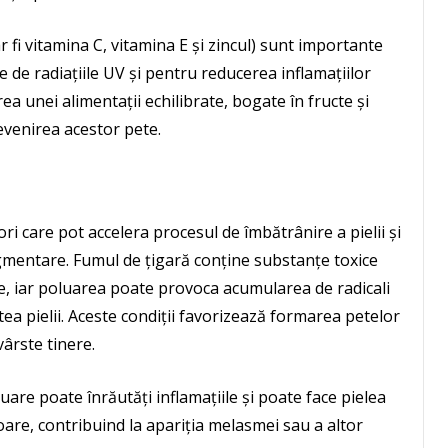
r fi vitamina C, vitamina E și zincul) sunt importante
 de radiațiile UV și pentru reducerea inflamațiilor
a unei alimentații echilibrate, bogate în fructe și
evenirea acestor pete.
i care pot accelera procesul de îmbătrânire a pielii și
gmentare. Fumul de țigară conține substanțe toxice
le, iar poluarea poate provoca acumularea de radicali
atea pielii. Aceste condiții favorizează formarea petelor
vârste tinere.
re poate înrăutăți inflamațiile și poate face pielea
are, contribuind la apariția melasmei sau a altor