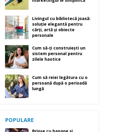
marketingul le simplifică
Livingul cu bibliotecă joasă:
soluție elegantă pentru
cărți, artă și obiecte
personale
Cum să-ți construiești un
sistem personal pentru
zilele haotice
Cum să reiei legătura cu o
persoană după o perioadă
lungă
POPULARE
Brioșe cu banane și