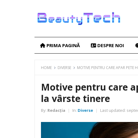
PRIMA PAGINĂ
DESPRE NOI
HOME
DIVERSE
MOTIVE PENTRU CARE APAR PETE H
Motive pentru care a
la vârste tinere
By:
Redacția
In:
Diverse
Last updated:
septem
|
|