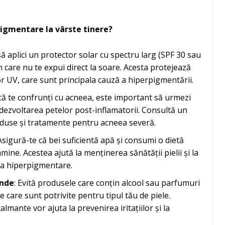
pigmentare la vârste tinere?
 să aplici un protector solar cu spectru larg (SPF 30 sau
e în care nu te expui direct la soare. Acesta protejează
r UV, care sunt principala cauză a hiperpigmentării.
că te confrunți cu acneea, este important să urmezi
ezvoltarea petelor post-inflamatorii. Consultă un
use și tratamente pentru acneea severă.
 Asigură-te că bei suficientă apă și consumi o dietă
amine. Acestea ajută la menținerea sănătății pielii și la
la hiperpigmentare.
ânde
: Evită produsele care conțin alcool sau parfumuri
e care sunt potrivite pentru tipul tău de piele.
lmante vor ajuta la prevenirea iritațiilor și la