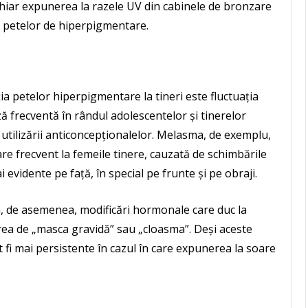
hiar expunerea la razele UV din cabinele de bronzare
ția petelor de hiperpigmentare.
ția petelor hiperpigmentare la tineri este fluctuația
ă frecventă în rândul adolescentelor și tinerelor
l utilizării anticoncepționalelor. Melasma, de exemplu,
e frecvent la femeile tinere, cauzată de schimbările
evidente pe față, în special pe frunte și pe obraji.
a, de asemenea, modificări hormonale care duc la
ea de „masca gravidă” sau „cloasma”. Deși aceste
 fi mai persistente în cazul în care expunerea la soare