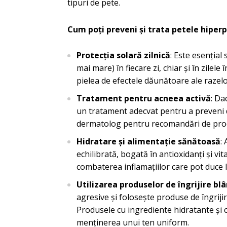
tipuri de pete.
Cum poți preveni și trata petele hiper
Protecția solară zilnică
: Este esențial
mai mare) în fiecare zi, chiar și în zilel
pielea de efectele dăunătoare ale razelo
Tratament pentru acneea activă
: Da
un tratament adecvat pentru a preveni d
dermatolog pentru recomandări de prod
Hidratare și alimentație sănătoasă
:
echilibrată, bogată în antioxidanți și vit
combaterea inflamațiilor care pot duce 
Utilizarea produselor de îngrijire bl
agresive și folosește produse de îngrijir
Produsele cu ingrediente hidratante și ca
menținerea unui ten uniform.