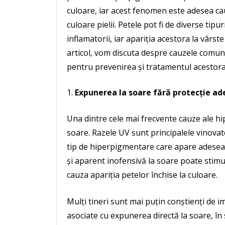
culoare, iar acest fenomen este adesea ca
culoare pielii. Petele pot fi de diverse tip
inflamatorii, iar apariția acestora la vârst
articol, vom discuta despre cauzele comune
pentru prevenirea și tratamentul acestora
Expunerea la soare fără protecție a
Una dintre cele mai frecvente cauze ale hi
soare. Razele UV sunt principalele vinova
tip de hiperpigmentare care apare adesea p
și aparent inofensivă la soare poate stimul
cauza apariția petelor închise la culoare.
Mulți tineri sunt mai puțin conștienți de im
asociate cu expunerea directă la soare, în 