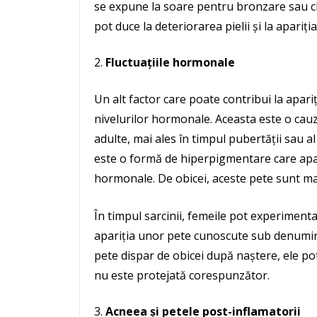
se expune la soare pentru bronzare sau c
pot duce la deteriorarea pielii și la apari
Fluctuațiile hormonale
Un alt factor care poate contribui la apari
nivelurilor hormonale. Aceasta este o cauz
adulte, mai ales în timpul pubertății sau a
este o formă de hiperpigmentare care apar
hormonale. De obicei, aceste pete sunt mai 
În timpul sarcinii, femeile pot experiment
apariția unor pete cunoscute sub denumir
pete dispar de obicei după naștere, ele pot
nu este protejată corespunzător.
Acneea și petele post-inflamatorii