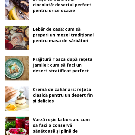
ciocolată: desertul perfect
pentru orice ocazie
Lebăr de casă: cum să
prepari un mezel tradițional
pentru masa de sărbători
Prăjitură Tosca după rețeta
Jamilei: cum să faci un
desert stratificat perfect
Cremă de zahăr ars: rețeta
clasică pentru un desert fin
și delicios
Varză roșie la borcan: cum
să faci o conservă
sănătoasă și plină de