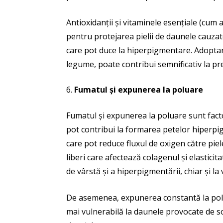
Antioxidanții și vitaminele esențiale (cum a
pentru protejarea pielii de daunele cauzate
care pot duce la hiperpigmentare. Adoptare
legume, poate contribui semnificativ la pr
Fumatul și expunerea la poluare
Fumatul și expunerea la poluare sunt factor
pot contribui la formarea petelor hiperpi
care pot reduce fluxul de oxigen către pie
liberi care afectează colagenul și elasticit
de vârstă și a hiperpigmentării, chiar și la 
De asemenea, expunerea constantă la polua
mai vulnerabilă la daunele provocate de so