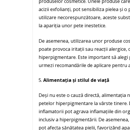
produselor cosmetice. Unele produse care c
acizii exfolianți, pot sensibiliza pielea și o
utilizare necorespunzătoare, aceste subst
la apariția unor pete inestetice.
De asemenea, utilizarea unor produse cos
poate provoca iritații sau reacții alergice
hiperpigmentare. Este important să alegi p
urmezi recomandările de aplicare pentru a
Alimentația și stilul de viață
Deși nu este o cauză directă, alimentația ne
petelor hiperpigmentare la vârste tinere. 
inflamatorii pot agrava inflamațiile din or
inclusiv a hiperpigmentării. De asemenea, l
pot afecta sănătatea pielii, favorizând apar