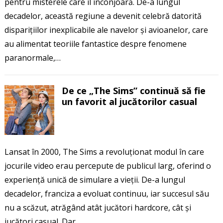
pentru misterele care îl înconjoară. De-a lungul
decadelor, această regiune a devenit celebră datorită
disparițiilor inexplicabile ale navelor și avioanelor, care
au alimentat teoriile fantastice despre fenomene
paranormale,…
De ce „The Sims” continuă să fie
un favorit al jucătorilor casual
Lansat în 2000, The Sims a revoluționat modul în care
jocurile video erau percepute de publicul larg, oferind o
experiență unică de simulare a vieții. De-a lungul
decadelor, franciza a evoluat continuu, iar succesul său
nu a scăzut, atrăgând atât jucători hardcore, cât și
jucători casual. Dar…