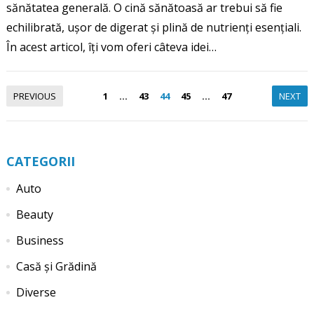
sănătatea generală. O cină sănătoasă ar trebui să fie
echilibrată, ușor de digerat și plină de nutrienți esențiali.
În acest articol, îți vom oferi câteva idei…
Paginație
PREVIOUS
1
…
43
44
45
…
47
NEXT
articole
CATEGORII
Auto
Beauty
Business
Casă și Grădină
Diverse