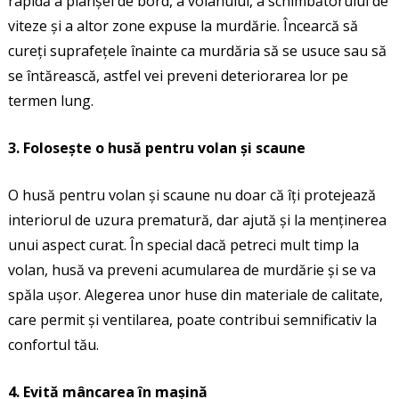
rapidă a planșei de bord, a volanului, a schimbătorului de
viteze și a altor zone expuse la murdărie. Încearcă să
cureți suprafețele înainte ca murdăria să se usuce sau să
se întărească, astfel vei preveni deteriorarea lor pe
termen lung.
3. Folosește o husă pentru volan și scaune
O husă pentru volan și scaune nu doar că îți protejează
interiorul de uzura prematură, dar ajută și la menținerea
unui aspect curat. În special dacă petreci mult timp la
volan, husă va preveni acumularea de murdărie și se va
spăla ușor. Alegerea unor huse din materiale de calitate,
care permit și ventilarea, poate contribui semnificativ la
confortul tău.
4. Evită mâncarea în mașină