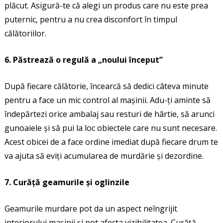
plăcut. Asigură-te că alegi un produs care nu este prea
puternic, pentru a nu crea disconfort în timpul
călătoriilor.
6. Păstrează o regulă a „noului început”
După fiecare călătorie, încearcă să dedici câteva minute
pentru a face un mic control al mașinii. Adu-ți aminte să
îndepărtezi orice ambalaj sau resturi de hârtie, să arunci
gunoaiele și să pui la loc obiectele care nu sunt necesare.
Acest obicei de a face ordine imediat după fiecare drum te
va ajuta să eviți acumularea de murdărie și dezordine.
7. Curăță geamurile și oglinzile
Geamurile murdare pot da un aspect neîngrijit
interiorului mașinii și pot afecta vizibilitatea. Curăță