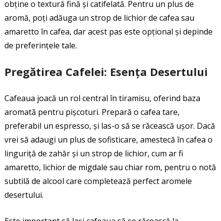
obține o textură fină și catifelată. Pentru un plus de
aromă, poți adăuga un strop de lichior de cafea sau
amaretto în cafea, dar acest pas este opțional și depinde
de preferințele tale.
Pregătirea Cafelei: Esența Desertului
Cafeaua joacă un rol central în tiramisu, oferind baza
aromată pentru pișcoturi. Prepară o cafea tare,
preferabil un espresso, și las-o să se răcească ușor. Dacă
vrei să adaugi un plus de sofisticare, amestecă în cafea o
linguriță de zahăr și un strop de lichior, cum ar fi
amaretto, lichior de migdale sau chiar rom, pentru o notă
subtilă de alcool care completează perfect aromele
desertului.
Este important să lași cafeaua să se răcească la