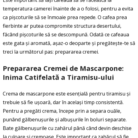
temperatura camerei înainte de a o folosi, pentru a evita
ca pișcoturile să se înmoaie prea repede. O cafea prea
fierbinte ar putea compromite structura desertului,
făcând pișcoturile să se descompună. Odată ce cafeaua
este gata și aromată, așaz-o deoparte și pregătește-te să
treci la următorul pas: prepararea cremei.
Prepararea Cremei de Mascarpone:
Inima Catifelată a Tiramisu-ului
Crema de mascarpone este esențială pentru tiramisu și
trebuie să fie ușoară, dar în același timp consistentă.
Pentru a pregăti crema, începe prin a separa ouăle,
punând gălbenușurile și albușurile în boluri separate.
Bate gălbenușurile cu zahărul până când devin deschise
la culoare și cremoase. Este important ca zahărul să fie