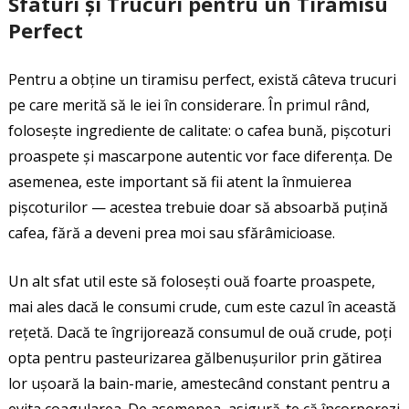
Sfaturi și Trucuri pentru un Tiramisu
Perfect
Pentru a obține un tiramisu perfect, există câteva trucuri
pe care merită să le iei în considerare. În primul rând,
folosește ingrediente de calitate: o cafea bună, pișcoturi
proaspete și mascarpone autentic vor face diferența. De
asemenea, este important să fii atent la înmuierea
pișcoturilor — acestea trebuie doar să absoarbă puțină
cafea, fără a deveni prea moi sau sfărâmicioase.
Un alt sfat util este să folosești ouă foarte proaspete,
mai ales dacă le consumi crude, cum este cazul în această
rețetă. Dacă te îngrijorează consumul de ouă crude, poți
opta pentru pasteurizarea gălbenușurilor prin gătirea
lor ușoară la bain-marie, amestecând constant pentru a
evita coagularea. De asemenea, asigură-te că încorporezi