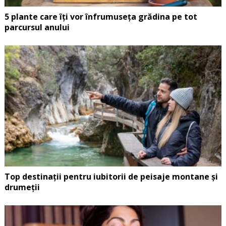
5 plante care îți vor înfrumuseța grădina pe tot
parcursul anului
Top destinații pentru iubitorii de peisaje montane și
drumeții