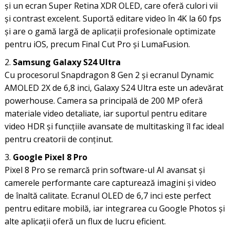
și un ecran Super Retina XDR OLED, care oferă culori vii
și contrast excelent. Suportă editare video în 4K la 60 fps
și are o gamă largă de aplicații profesionale optimizate
pentru iOS, precum Final Cut Pro și LumaFusion.
Samsung Galaxy S24 Ultra
Cu procesorul Snapdragon 8 Gen 2 și ecranul Dynamic
AMOLED 2X de 6,8 inci, Galaxy S24 Ultra este un adevărat
powerhouse. Camera sa principală de 200 MP oferă
materiale video detaliate, iar suportul pentru editare
video HDR și funcțiile avansate de multitasking îl fac ideal
pentru creatorii de conținut.
Google Pixel 8 Pro
Pixel 8 Pro se remarcă prin software-ul AI avansat și
camerele performante care capturează imagini și video
de înaltă calitate. Ecranul OLED de 6,7 inci este perfect
pentru editare mobilă, iar integrarea cu Google Photos și
alte aplicații oferă un flux de lucru eficient.