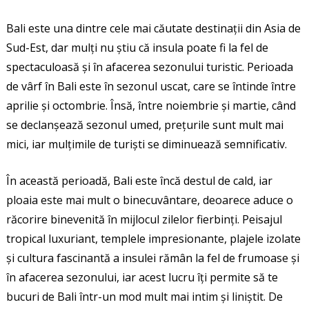
Bali este una dintre cele mai căutate destinații din Asia de
Sud-Est, dar mulți nu știu că insula poate fi la fel de
spectaculoasă și în afacerea sezonului turistic. Perioada
de vârf în Bali este în sezonul uscat, care se întinde între
aprilie și octombrie. Însă, între noiembrie și martie, când
se declanșează sezonul umed, prețurile sunt mult mai
mici, iar mulțimile de turiști se diminuează semnificativ.
În această perioadă, Bali este încă destul de cald, iar
ploaia este mai mult o binecuvântare, deoarece aduce o
răcorire binevenită în mijlocul zilelor fierbinți. Peisajul
tropical luxuriant, templele impresionante, plajele izolate
și cultura fascinantă a insulei rămân la fel de frumoase și
în afacerea sezonului, iar acest lucru îți permite să te
bucuri de Bali într-un mod mult mai intim și liniștit. De