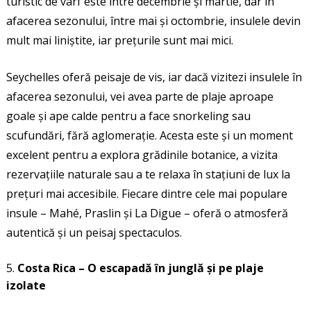
turistic de vârf este între decembrie și martie, dar în
afacerea sezonului, între mai și octombrie, insulele devin
mult mai liniștite, iar prețurile sunt mai mici.
Seychelles oferă peisaje de vis, iar dacă vizitezi insulele în
afacerea sezonului, vei avea parte de plaje aproape
goale și ape calde pentru a face snorkeling sau
scufundări, fără aglomerație. Acesta este și un moment
excelent pentru a explora grădinile botanice, a vizita
rezervațiile naturale sau a te relaxa în stațiuni de lux la
prețuri mai accesibile. Fiecare dintre cele mai populare
insule – Mahé, Praslin și La Digue – oferă o atmosferă
autentică și un peisaj spectaculos.
Costa Rica – O escapadă în junglă și pe plaje
izolate