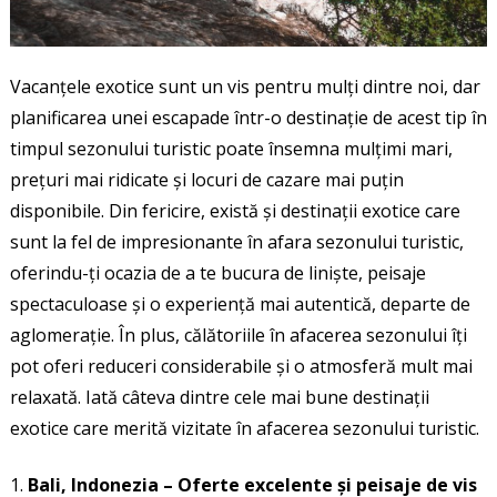
Vacanțele exotice sunt un vis pentru mulți dintre noi, dar
planificarea unei escapade într-o destinație de acest tip în
timpul sezonului turistic poate însemna mulțimi mari,
prețuri mai ridicate și locuri de cazare mai puțin
disponibile. Din fericire, există și destinații exotice care
sunt la fel de impresionante în afara sezonului turistic,
oferindu-ți ocazia de a te bucura de liniște, peisaje
spectaculoase și o experiență mai autentică, departe de
aglomerație. În plus, călătoriile în afacerea sezonului îți
pot oferi reduceri considerabile și o atmosferă mult mai
relaxată. Iată câteva dintre cele mai bune destinații
exotice care merită vizitate în afacerea sezonului turistic.
Bali, Indonezia – Oferte excelente și peisaje de vis