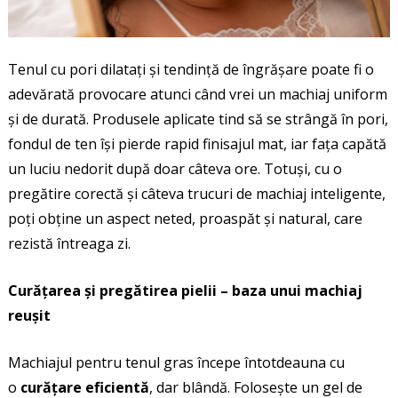
Tenul cu pori dilatați și tendință de îngrășare poate fi o
adevărată provocare atunci când vrei un machiaj uniform
și de durată. Produsele aplicate tind să se strângă în pori,
fondul de ten își pierde rapid finisajul mat, iar fața capătă
un luciu nedorit după doar câteva ore. Totuși, cu o
pregătire corectă și câteva trucuri de machiaj inteligente,
poți obține un aspect neted, proaspăt și natural, care
rezistă întreaga zi.
Curățarea și pregătirea pielii – baza unui machiaj
reușit
Machiajul pentru tenul gras începe întotdeauna cu
o
curățare eficientă
, dar blândă. Folosește un gel de