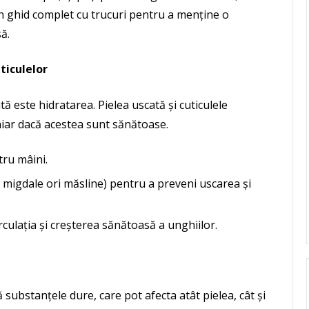
 un ghid complet cu trucuri pentru a menține o
ă.
ticulelor
ă este hidratarea. Pielea uscată și cuticulele
chiar dacă acestea sunt sănătoase.
tru mâini.
s, migdale ori măsline) pentru a preveni uscarea și
culația și creșterea sănătoasă a unghiilor.
ă substanțele dure, care pot afecta atât pielea, cât și