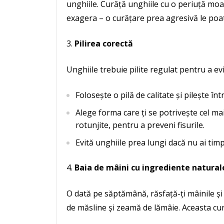
unghiile. Curăță unghiile cu o periuță moa
exagera – o curățare prea agresivă le poat
Pilirea corectă
Unghiile trebuie pilite regulat pentru a ev
Folosește o pilă de calitate și pilește înt
Alege forma care ți se potrivește cel ma
rotunjite, pentru a preveni fisurile.
Evită unghiile prea lungi dacă nu ai timp s
Baia de mâini cu ingrediente natural
O dată pe săptămână, răsfață-ți mâinile și 
de măsline și zeamă de lămâie. Aceasta cură