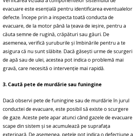
Verificarea vizuală a componentelor sistemului de
evacuare este esențială pentru identificarea eventualelor
defecte. Începe prin a inspecta toată conducta de
evacuare, de la motor până la țeava de ieșire, pentru a
căuta semne de rugină, crăpături sau găuri. De
asemenea, verifică șuruburile și îmbinările pentru a te
asigura că nu sunt slăbite. Dacă găsești urme de scurgeri
de apă sau de ulei, acestea pot indica o problemă mai
gravă, care necesită o intervenție mai rapidă.
3. Caută pete de murdărie sau funingine
Dacă observi pete de funingine sau de murdărie în jurul
conductei de evacuare, este posibil să existe o scurgere
de gaze. Aceste pete apar atunci când gazele de evacuare
scape din sistem și se acumulează pe suprafața
exterioară. De asemenea, petele pot indica o defecțiune a