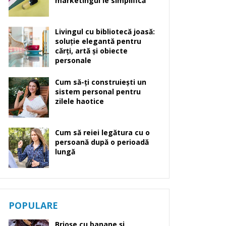
marketingul le simplifică
Livingul cu bibliotecă joasă:
soluție elegantă pentru
cărți, artă și obiecte
personale
Cum să-ți construiești un
sistem personal pentru
zilele haotice
Cum să reiei legătura cu o
persoană după o perioadă
lungă
POPULARE
Brioșe cu banane și