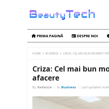
PRIMA PAGINĂ
DESPRE NOI
HOME
BUSINESS
CRIZA: CEL MAI BUN MOMENT PE
Criza: Cel mai bun m
afacere
By:
Redacția
In:
Business
Last updated:
mart
|
|