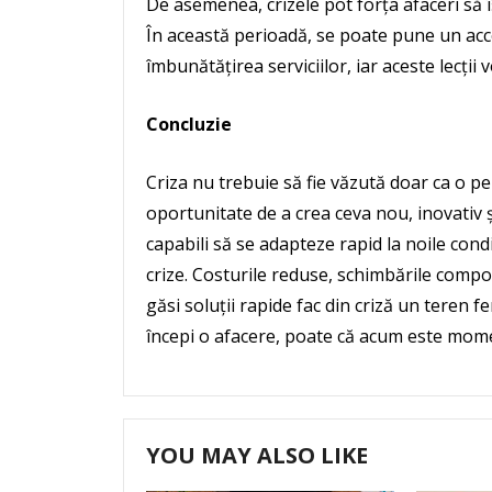
De asemenea, crizele pot forța afaceri să 
În această perioadă, se poate pune un acc
îmbunătățirea serviciilor, iar aceste lecți
Concluzie
Criza nu trebuie să fie văzută doar ca o peri
oportunitate de a crea ceva nou, inovativ ș
capabili să se adapteze rapid la noile condi
crize. Costurile reduse, schimbările comp
găsi soluții rapide fac din criză un teren f
începi o afacere, poate că acum este mome
YOU MAY ALSO LIKE