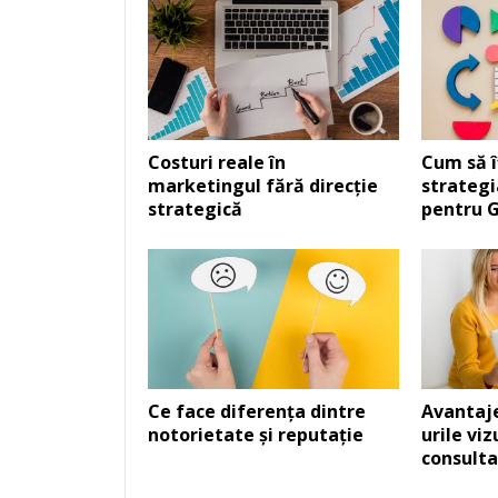
Costuri reale în
Cum să î
marketingul fără direcție
strategi
strategică
pentru G
Ce face diferența dintre
Avantaje
notorietate și reputație
urile vi
consult