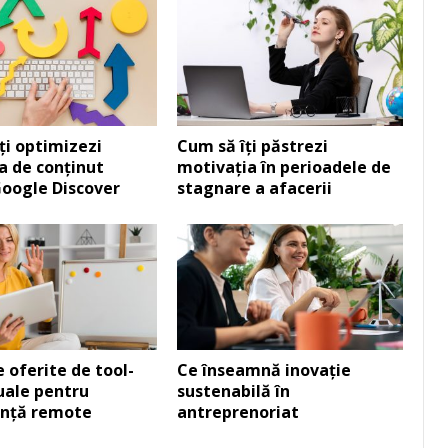
ți optimizezi
Cum să îți păstrezi
a de conținut
motivația în perioadele de
oogle Discover
stagnare a afacerii
 oferite de tool-
Ce înseamnă inovație
zuale pentru
sustenabilă în
anță remote
antreprenoriat