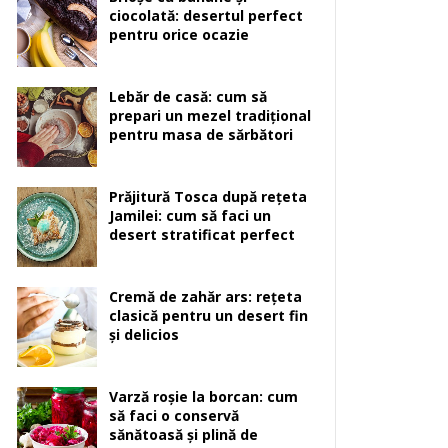
ciocolată: desertul perfect
pentru orice ocazie
Lebăr de casă: cum să
prepari un mezel tradițional
pentru masa de sărbători
Prăjitură Tosca după rețeta
Jamilei: cum să faci un
desert stratificat perfect
Cremă de zahăr ars: rețeta
clasică pentru un desert fin
și delicios
Varză roșie la borcan: cum
să faci o conservă
sănătoasă și plină de