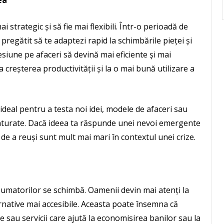
ea
strategic și să fie mai flexibili. Într-o perioadă de
 pregătit să te adaptezi rapid la schimbările pieței și
esiune pe afaceri să devină mai eficiente și mai
a creșterea productivității și la o mai bună utilizare a
eal pentru a testa noi idei, modele de afaceri sau
saturate. Dacă ideea ta răspunde unei nevoi emergente
de a reuși sunt mult mai mari în contextul unei crize.
umatorilor se schimbă. Oamenii devin mai atenți la
ernative mai accesibile. Aceasta poate însemna că
 sau servicii care ajută la economisirea banilor sau la