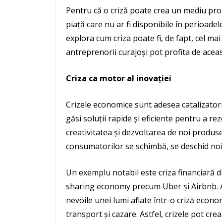
Pentru că o criză poate crea un mediu prop
piață care nu ar fi disponibile în perioadel
explora cum criza poate fi, de fapt, cel m
antreprenorii curajoși pot profita de acea
Criza ca motor al inovației
Crizele economice sunt adesea catalizatori 
găsi soluții rapide și eficiente pentru a 
creativitatea și dezvoltarea de noi produse
consumatorilor se schimbă, se deschid noi 
Un exemplu notabil este criza financiară d
sharing economy precum Uber și Airbnb. Ace
nevoile unei lumi aflate într-o criză econo
transport și cazare. Astfel, crizele pot cre