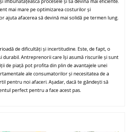
își îmbunătățească procesele și să devină mai eficiente.
ent mai mare pe optimizarea costurilor și
i vor ajuta afacerea să devină mai solidă pe termen lung.
oadă de dificultăți și incertitudine. Este, de fapt, o
i durabil. Antreprenorii care își asumă riscurile și sunt
ții de piață pot profita din plin de avantajele unei
ortamentale ale consumatorilor și necesitatea de a
ertil pentru noi afaceri. Așadar, dacă te gândești să
ntul perfect pentru a face acest pas.