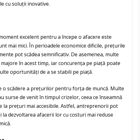
 cu soluții inovative.
n moment excelent pentru a începe o afacere este
unt mai mici. În perioadele economice dificile, prețurile
pamente pot scădea semnificativ. De asemenea, multe
ii majore în acest timp, iar concurența pe piață poate
te oportunități de a se stabili pe piață.
 o scădere a prețurilor pentru forța de muncă. Multe
u surse de venit în timpul crizelor, ceea ce înseamnă
e la prețuri mai accesibile. Astfel, antreprenorii pot
i la dezvoltarea afacerii lor cu costuri mai reduse
mică.