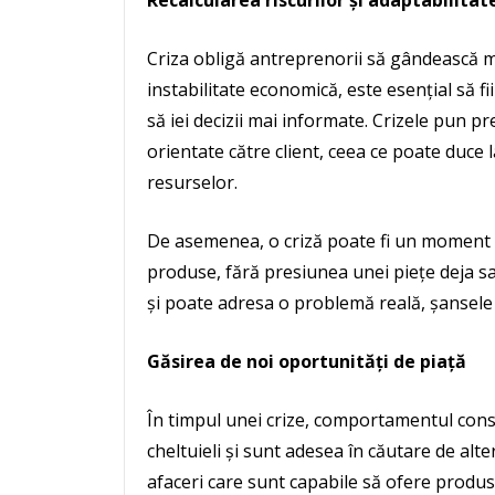
Recalcularea riscurilor și adaptabilitat
Criza obligă antreprenorii să gândească mai 
instabilitate economică, este esențial să fii
să iei decizii mai informate. Crizele pun pr
orientate către client, ceea ce poate duce l
resurselor.
De asemenea, o criză poate fi un moment id
produse, fără presiunea unei piețe deja 
și poate adresa o problemă reală, șansele 
Găsirea de noi oportunități de piață
În timpul unei crize, comportamentul cons
cheltuieli și sunt adesea în căutare de alt
afaceri care sunt capabile să ofere produse