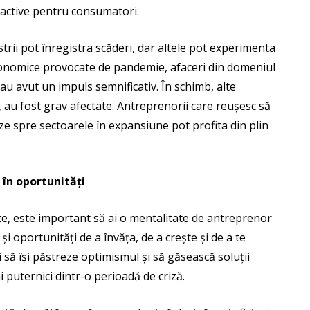
tractive pentru consumatori.
strii pot înregistra scăderi, dar altele pot experimenta
economice provocate de pandemie, afaceri din domeniul
i au avut un impuls semnificativ. În schimb, alte
a, au fost grav afectate. Antreprenorii care reușesc să
eze spre sectoarele în expansiune pot profita din plin
 în oportunități
ize, este important să ai o mentalitate de antreprenor
 și oportunități de a învăța, de a crește și de a te
 să își păstreze optimismul și să găsească soluții
 puternici dintr-o perioadă de criză.