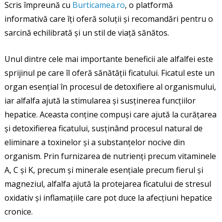
Scris împreună cu
Burticamea.ro
, o platformă
informativă care îți oferă soluții și recomandări pentru o
sarcină echilibrată și un stil de viață sănătos.
Unul dintre cele mai importante beneficii ale alfalfei este
sprijinul pe care îl oferă sănătății ficatului. Ficatul este un
organ esențial în procesul de detoxifiere al organismului,
iar alfalfa ajută la stimularea și susținerea funcțiilor
hepatice. Aceasta conține compuși care ajută la curățarea
și detoxifierea ficatului, susținând procesul natural de
eliminare a toxinelor și a substanțelor nocive din
organism. Prin furnizarea de nutrienți precum vitaminele
A, C și K, precum și minerale esențiale precum fierul și
magneziul, alfalfa ajută la protejarea ficatului de stresul
oxidativ și inflamațiile care pot duce la afecțiuni hepatice
cronice.