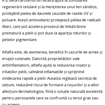
A și beta-carotenul din alfalfa ajută la stimularea
regenerării celulare și la menținerea unui ten sănătos,
protejând pielea de daunele cauzate de razele UV și
poluare. Acești antioxidanți protejează pielea de radicalii
liberi, care pot accelera procesul de îmbătrânire
prematură a pielii și pot duce la apariția ridurilor și
petelor pigmentare.
Alfalfa este, de asemenea, benefică în cazurile de acnee și
erupții cutanate. Datorită proprietăților sale
antiinflamatorii, alfalfa ajută la reducerea roșeții și
iritațiilor pielii, calmând inflamațiile și sprijinind
vindecarea rapidă a pielii. Aceasta reglează secreția de
sebum, reducând riscul de formare a coșurilor și a altor
afecțiuni dermatologice, fiind o soluție naturală excelentă
pentru persoanele care se confruntă cu tenul gras sau
cu acneea.