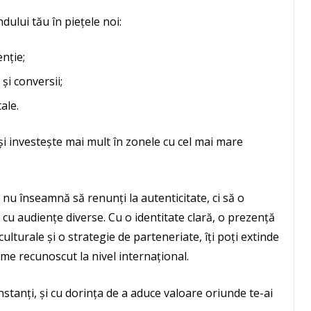
lui tău în piețele noi:
nție;
și conversii;
ale.
și investește mai mult în zonele cu cel mai mare
nu înseamnă să renunți la autenticitate, ci să o
u audiențe diverse. Cu o identitate clară, o prezență
culturale și o strategie de parteneriate, îți poți extinde
me recunoscut la nivel internațional.
nstanți, și cu dorința de a aduce valoare oriunde te-ai