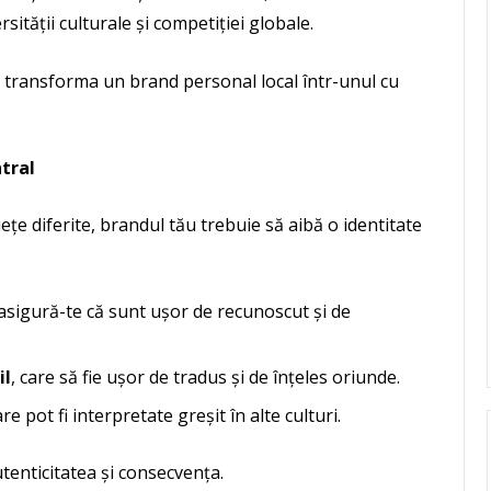
sității culturale și competiției globale.
 a transforma un brand personal local într-unul cu
ntral
ețe diferite, brandul tău trebuie să aibă o identitate
asigură-te că sunt ușor de recunoscut și de
il
, care să fie ușor de tradus și de înțeles oriunde.
e pot fi interpretate greșit în alte culturi.
tenticitatea și consecvența.