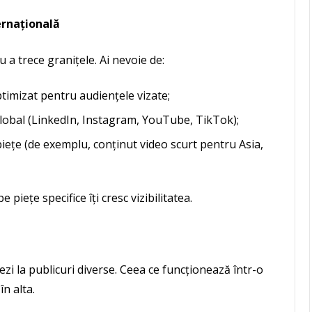
ernațională
u a trece granițele. Ai nevoie de:
ptimizat pentru audiențele vizate;
global (LinkedIn, Instagram, YouTube, TikTok);
iețe (de exemplu, conținut video scurt pentru Asia,
piețe specifice îți cresc vizibilitatea.
i la publicuri diverse. Ceea ce funcționează într-o
în alta.