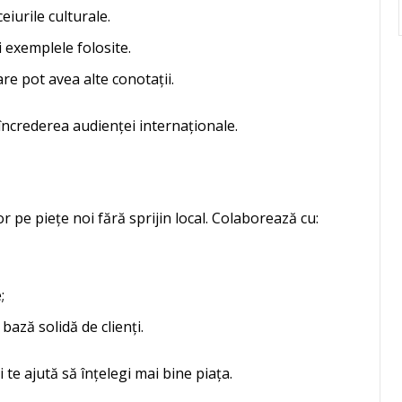
iurile culturale.
i exemplele folosite.
care pot avea alte conotații.
 încrederea audienței internaționale.
pe piețe noi fără sprijin local. Colaborează cu:
;
ază solidă de clienți.
i te ajută să înțelegi mai bine piața.