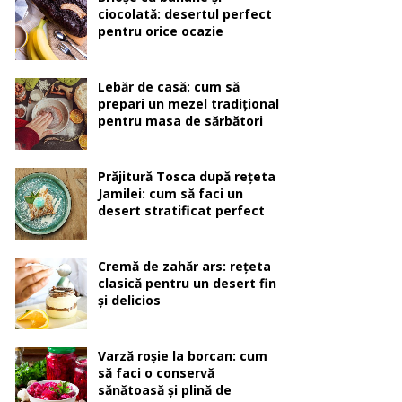
ciocolată: desertul perfect
pentru orice ocazie
Lebăr de casă: cum să
prepari un mezel tradițional
pentru masa de sărbători
Prăjitură Tosca după rețeta
Jamilei: cum să faci un
desert stratificat perfect
Cremă de zahăr ars: rețeta
clasică pentru un desert fin
și delicios
Varză roșie la borcan: cum
să faci o conservă
sănătoasă și plină de