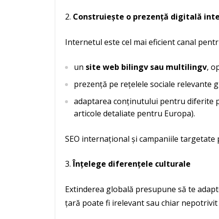
Construiește o prezență digitală int
Internetul este cel mai eficient canal pentr
un
site web bilingv sau multilingv
, o
prezență pe rețelele sociale relevante 
adaptarea conținutului pentru diferite p
articole detaliate pentru Europa).
SEO internațional și campaniile targetate pe 
Înțelege diferențele culturale
Extinderea globală presupune să te adaptez
țară poate fi irelevant sau chiar nepotrivit 