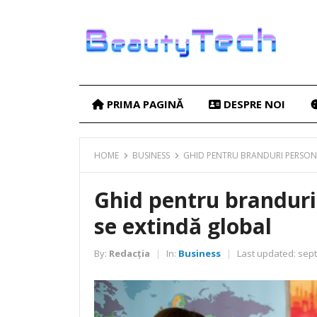
PRIMA PAGINĂ
DESPRE NOI
HOME
BUSINESS
GHID PENTRU BRANDURI PERSONA
Ghid pentru branduri
se extindă global
By:
Redacția
In:
Business
Last updated:
sept
|
|