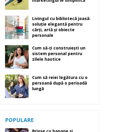
marketingul le simplifică
Livingul cu bibliotecă joasă:
soluție elegantă pentru
cărți, artă și obiecte
personale
Cum să-ți construiești un
sistem personal pentru
zilele haotice
Cum să reiei legătura cu o
persoană după o perioadă
lungă
POPULARE
Brioșe cu banane și