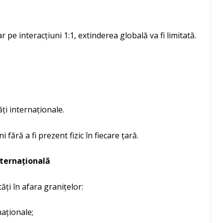
e interacțiuni 1:1, extinderea globală va fi limitată.
i internaționale.
 fără a fi prezent fizic în fiecare țară.
nternațională
ăți în afara granițelor:
naționale;