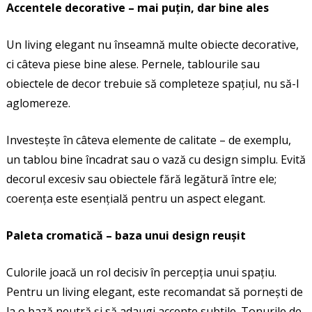
Accentele decorative – mai puțin, dar bine ales
Un living elegant nu înseamnă multe obiecte decorative,
ci câteva piese bine alese. Pernele, tablourile sau
obiectele de decor trebuie să completeze spațiul, nu să-l
aglomereze.
Investește în câteva elemente de calitate – de exemplu,
un tablou bine încadrat sau o vază cu design simplu. Evită
decorul excesiv sau obiectele fără legătură între ele;
coerența este esențială pentru un aspect elegant.
Paleta cromatică – baza unui design reușit
Culorile joacă un rol decisiv în percepția unui spațiu.
Pentru un living elegant, este recomandat să pornești de
la o bază neutră și să adaugi accente subtile. Tonurile de