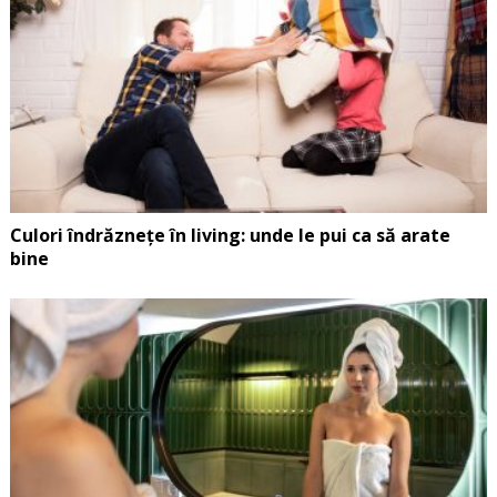
Culori îndrăznețe în living: unde le pui ca să arate
bine