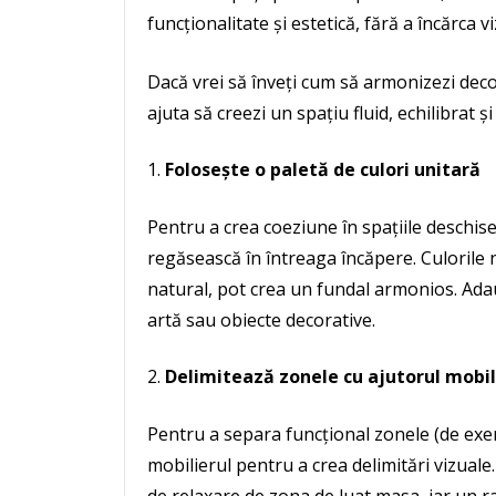
funcționalitate și estetică, fără a încărca v
Dacă vrei să înveți cum să armonizezi decor
ajuta să creezi un spațiu fluid, echilibrat și 
Folosește o paletă de culori unitară
Pentru a crea coeziune în spațiile deschise
regăsească în întreaga încăpere. Culorile 
natural, pot crea un fundal armonios. Adau
artă sau obiecte decorative.
Delimitează zonele cu ajutorul mobil
Pentru a separa funcțional zonele (de exem
mobilierul pentru a crea delimitări vizual