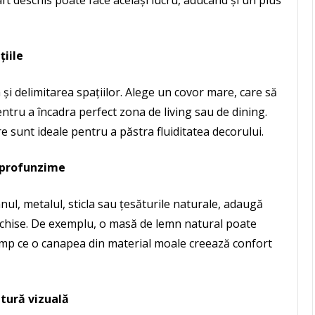
ft deschis poate face același lucru, aducând și un plus
țiile
 și delimitarea spațiilor. Alege un covor mare, care să
ntru a încadra perfect zona de living sau de dining.
e sunt ideale pentru a păstra fluiditatea decorului.
u profunzime
nul, metalul, sticla sau țesăturile naturale, adaugă
eschise. De exemplu, o masă de lemn natural poate
timp ce o canapea din material moale creează confort
ătură vizuală