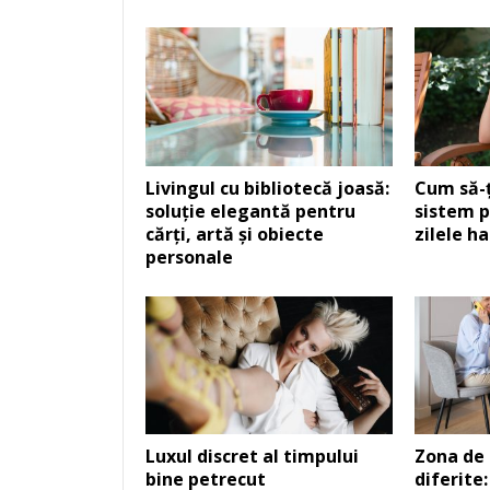
Livingul cu bibliotecă joasă:
Cum să-ț
soluție elegantă pentru
sistem p
cărți, artă și obiecte
zilele h
personale
Luxul discret al timpului
Zona de 
bine petrecut
diferite