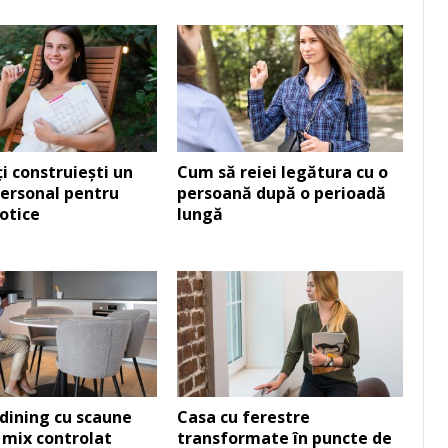
i construiești un
Cum să reiei legătura cu o
ersonal pentru
persoană după o perioadă
aotice
lungă
dining cu scaune
Casa cu ferestre
: mix controlat
transformate în puncte de