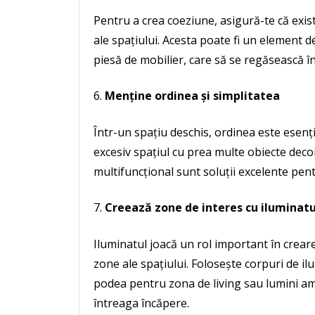
Pentru a crea coeziune, asigură-te că exist
ale spațiului. Acesta poate fi un element
piesă de mobilier, care să se regăsească î
Menține ordinea și simplitatea
Într-un spațiu deschis, ordinea este esenți
excesiv spațiul cu prea multe obiecte decor
multifuncțional sunt soluții excelente pe
Creează zone de interes cu iluminatu
Iluminatul joacă un rol important în creare
zone ale spațiului. Folosește corpuri de i
podea pentru zona de living sau lumini a
întreaga încăpere.