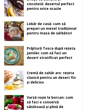
ciocolată: desertul perfect
pentru orice ocazie
Lebăr de casă: cum să
prepari un mezel tradițional
pentru masa de sărbători
Prăjitură Tosca după rețeta
Jamilei: cum să faci un
desert stratificat perfect
Cremă de zahăr ars: rețeta
clasică pentru un desert fin
și delicios
Varză roșie la borcan: cum
să faci o conservă
sănătoasă și plină de