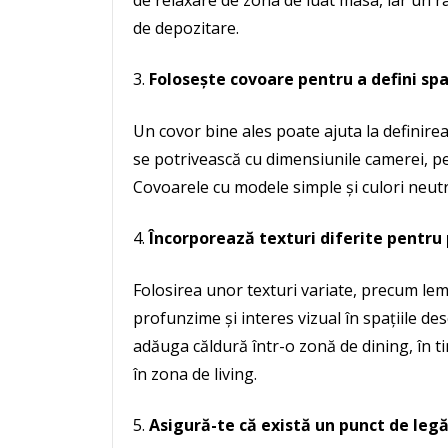
de relaxare de zona de luat masa, iar un ra
de depozitare.
Folosește covoare pentru a defini spa
Un covor bine ales poate ajuta la definirea
se potrivească cu dimensiunile camerei, pe
Covoarele cu modele simple și culori neutr
Încorporează texturi diferite pentr
Folosirea unor texturi variate, precum lem
profunzime și interes vizual în spațiile d
adăuga căldură într-o zonă de dining, în 
în zona de living.
Asigură-te că există un punct de leg