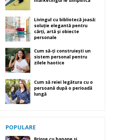
marketingul le simplifică
Livingul cu bibliotecă joasă:
soluție elegantă pentru
cărți, artă și obiecte
personale
Cum să-ți construiești un
sistem personal pentru
zilele haotice
Cum să reiei legătura cu o
persoană după o perioadă
lungă
POPULARE
Brioșe cu banane și