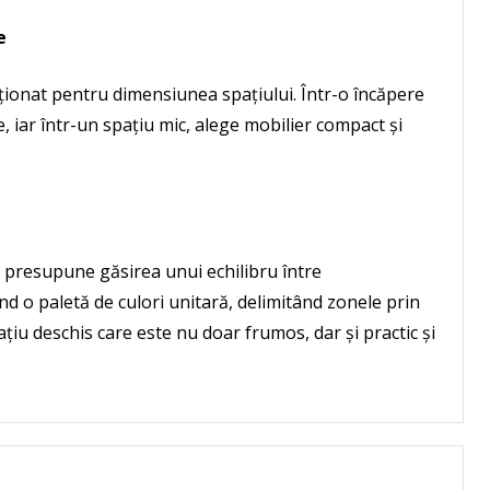
e
ționat pentru dimensiunea spațiului. Într-o încăpere
 iar într-un spațiu mic, alege mobilier compact și
e presupune găsirea unui echilibru între
sind o paletă de culori unitară, delimitând zonele prin
pațiu deschis care este nu doar frumos, dar și practic și