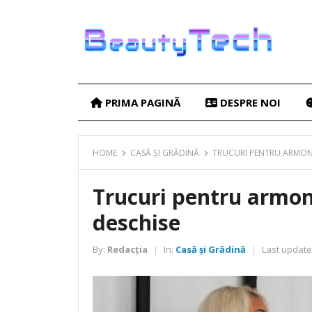
PRIMA PAGINĂ
DESPRE NOI
HOME
CASĂ ȘI GRĂDINĂ
TRUCURI PENTRU ARMONI
Trucuri pentru armoni
deschise
By:
Redacția
In:
Casă și Grădină
Last update
|
|