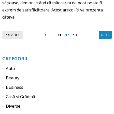
sățioase, demonstrând că mâncarea de post poate fi
extrem de satisfăcătoare. Acest articol îți va prezenta
câteva…
Paginație
PREVIOUS
1
…
11
12
13
NEXT
articole
CATEGORII
Auto
Beauty
Business
Casă și Grădină
Diverse