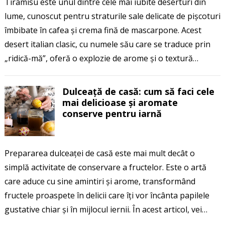
Tiramisu este unul dintre cele mai iubite deserturi din
lume, cunoscut pentru straturile sale delicate de pișcoturi
îmbibate în cafea și crema fină de mascarpone. Acest
desert italian clasic, cu numele său care se traduce prin
„ridică-mă”, oferă o explozie de arome și o textură…
Dulceață de casă: cum să faci cele
mai delicioase și aromate
conserve pentru iarnă
Prepararea dulceaței de casă este mai mult decât o
simplă activitate de conservare a fructelor. Este o artă
care aduce cu sine amintiri și arome, transformând
fructele proaspete în delicii care îți vor încânta papilele
gustative chiar și în mijlocul iernii. În acest articol, vei…